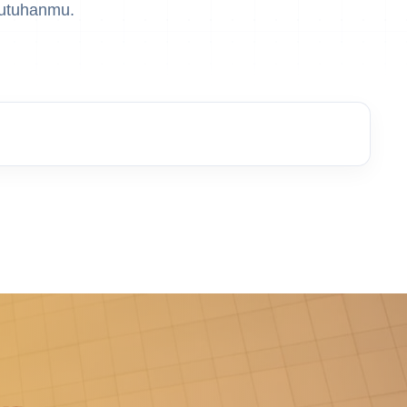
ebutuhanmu.
EDLINK
INFO AKADEMIK
MBKM