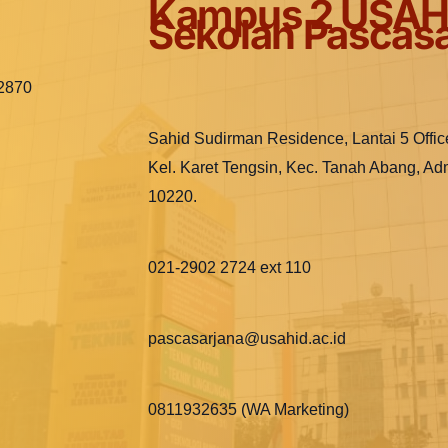
Kampus 2 USAH
Sekolah Pascasa
12870
Sahid Sudirman Residence, Lantai 5 Offic
Kel. Karet Tengsin, Kec. Tanah Abang, Ad
10220.
021-2902 2724 ext 110
pascasarjana@usahid.ac.id
0811932635 (WA Marketing)