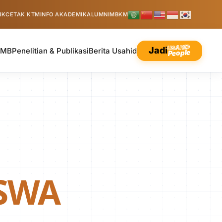
NK
CETAK KTM
INFO AKADEMIK
ALUMNI
MBKM
USAHID
Jadi
PMB
Penelitian & Publikasi
Berita Usahid
People
SWA