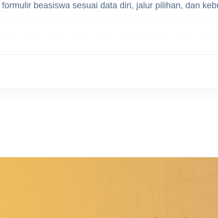
i formulir beasiswa sesuai data diri, jalur pilihan, dan k
USAHID
Jadi
People