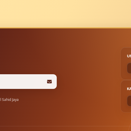
U
K
 Sahid Jaya