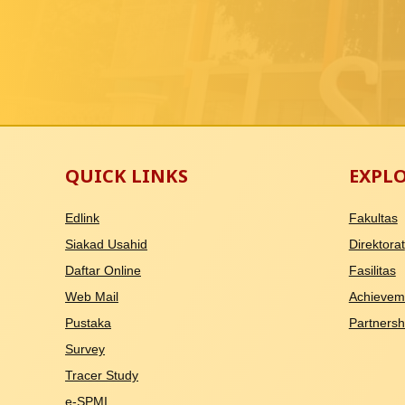
QUICK LINKS
EXPL
Edlink
Fakultas
Siakad Usahid
Direktorat
Daftar Online
Fasilitas
Web Mail
Achievem
Pustaka
Partnersh
Survey
Tracer Study
e-SPMI