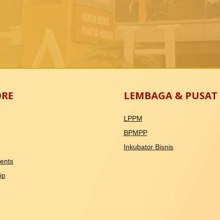
ORE
LEMBAGA & PUSAT
LPPM
BPMPP
Inkubator Bisnis
ents
ip