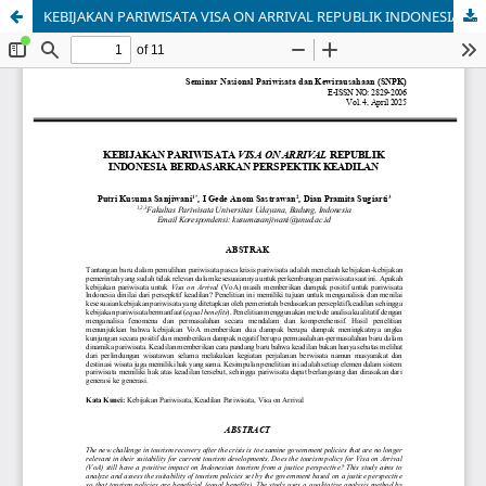
KEBIJAKAN PARIWISATA VISA ON ARRIVAL REPUBLIK INDONESIA BERDASARKAN PERSPEKTIK KEADILAN