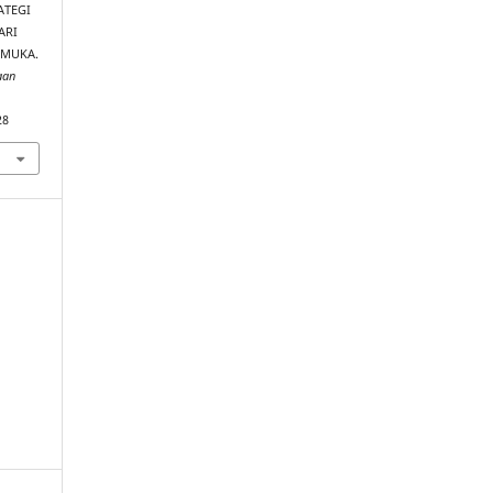
RATEGI
ARI
AMUKA.
aan
28