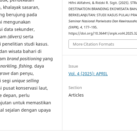
Hifni Alifahmi, & Ridzki R. Sigit. (2025). ST
, khalayak sasaran,
DESTINATION BRANDING EKOWISATA BAH
ng berujung pada
BERKELANJUTAN: STUDI KASUS PULAU PR
 ini mengunakan
Seminar Nasional Pariwisata Dan Kewirausah
(SNPK)
,
4
, 177–195.
ui data sekunder,
https://doi.org/10.36441/snpk.vol4.2025.3
elam
(divers)
serta
penelitian studi kasus.
More Citation Formats
dan wisata bahari di
alam
brand positioning
yang
snorkling, fishing,
daya
Issue
rove
dan penyu,
Vol. 4 (2025): APRIL
i segi
unique selling
Section
 pusat konservasi laut,
Articles
e depan, perlu
njutan untuk memastikan
al sejalan dengan upaya