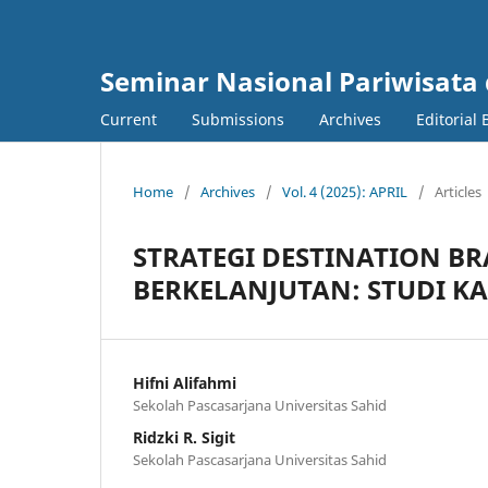
Seminar Nasional Pariwisata
Current
Submissions
Archives
Editorial
Home
/
Archives
/
Vol. 4 (2025): APRIL
/
Articles
STRATEGI DESTINATION B
BERKELANJUTAN: STUDI K
Hifni Alifahmi
Sekolah Pascasarjana Universitas Sahid
Ridzki R. Sigit
Sekolah Pascasarjana Universitas Sahid