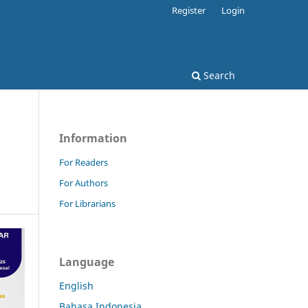
Register
Login
Search
Information
For Readers
For Authors
For Librarians
Language
English
Bahasa Indonesia