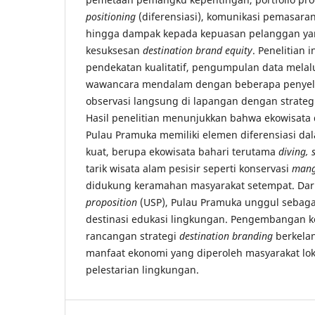
positioning
(diferensiasi), komunikasi pemasaran
hingga dampak kepada kepuasan pelanggan ya
kesuksesan
destination brand equity
. Penelitian
pendekatan kualitatif, pengumpulan data melal
wawancara mendalam dengan beberapa peny
observasi langsung di lapangan dengan strategi 
Hasil penelitian menunjukkan bahwa ekowisata 
Pulau Pramuka memiliki elemen diferensiasi d
kuat, berupa ekowisata bahari terutama
diving, 
tarik wisata alam pesisir seperti konservasi
mang
didukung keramahan masyarakat setempat. Dar
proposition
(USP), Pulau Pramuka unggul sebagai
destinasi edukasi lingkungan. Pengembangan k
rancangan strategi
destination branding
berkela
manfaat ekonomi yang diperoleh masyarakat lok
pelestarian lingkungan.