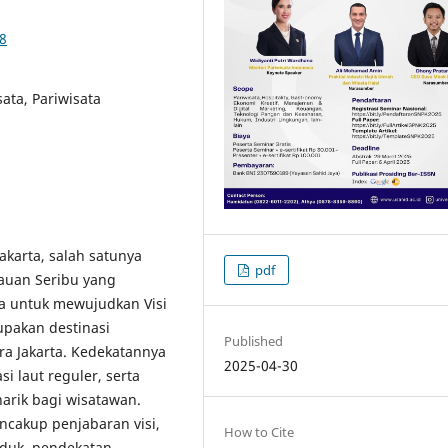
28
ata, Pariwisata
akarta, salah satunya
pdf
auan Seribu yang
ata untuk mewujudkan Visi
upakan destinasi
Published
ra Jakarta. Kedekatannya
2025-04-30
i laut reguler, serta
arik bagi wisatawan.
ncakup penjabaran visi,
How to Cite
oduk, pendekatan