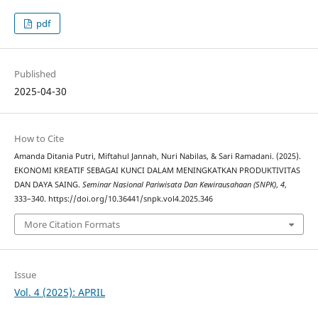
pdf
Published
2025-04-30
How to Cite
Amanda Ditania Putri, Miftahul Jannah, Nuri Nabilas, & Sari Ramadani. (2025).
EKONOMI KREATIF SEBAGAI KUNCI DALAM MENINGKATKAN PRODUKTIVITAS
DAN DAYA SAING.
Seminar Nasional Pariwisata Dan Kewirausahaan (SNPK)
,
4
,
333–340. https://doi.org/10.36441/snpk.vol4.2025.346
More Citation Formats
Issue
Vol. 4 (2025): APRIL