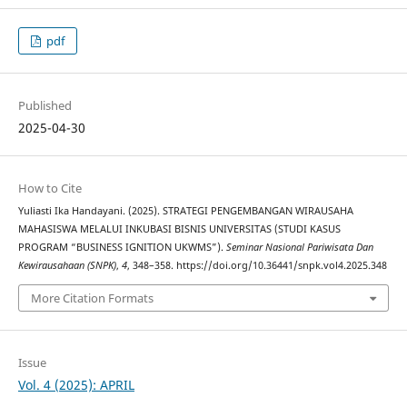
pdf
Published
2025-04-30
How to Cite
Yuliasti Ika Handayani. (2025). STRATEGI PENGEMBANGAN WIRAUSAHA
MAHASISWA MELALUI INKUBASI BISNIS UNIVERSITAS (STUDI KASUS
PROGRAM “BUSINESS IGNITION UKWMS”).
Seminar Nasional Pariwisata Dan
Kewirausahaan (SNPK)
,
4
, 348–358. https://doi.org/10.36441/snpk.vol4.2025.348
More Citation Formats
Issue
Vol. 4 (2025): APRIL