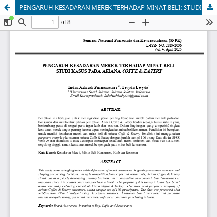
PENGARUH KESADARAN MEREK TERHADAP MINAT BELI: STUDI KASUS PADA ARIANA COFFE & EATERY