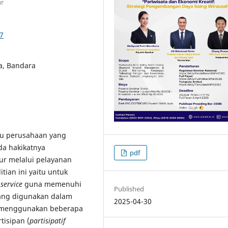
ur
87
a, Bandara
tu perusahaan yang
da hakikatnya
pdf
kur melalui pelayanan
tian ini yaitu untuk
service
guna memenuhi
Published
yang digunakan dalam
2025-04-30
gan menggunakan beberapa
tisipan (
partisipatif