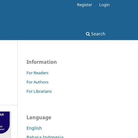
Register
Login
Search
Information
For Readers
For Authors
For Librarians
Language
English
Bahasa Indonesia