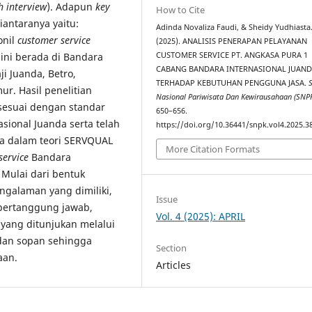
h interview
). Adapun
key
How to Cite
iantaranya yaitu:
Adinda Novaliza Faudi, & Sheidy Yudhiasta
onil
customer service
(2025). ANALISIS PENERAPAN PELAYANAN
 ini berada di Bandara
CUSTOMER SERVICE PT. ANGKASA PURA 1
CABANG BANDARA INTERNASIONAL JUAN
ji Juanda, Betro,
TERHADAP KEBUTUHAN PENGGUNA JASA.
ur. Hasil penelitian
Nasional Pariwisata Dan Kewirausahaan (SNP
 sesuai dengan standar
650–656.
sional Juanda serta telah
https://doi.org/10.36441/snpk.vol4.2025.3
a dalam teori SERVQUAL
More Citation Formats
service
Bandara
 Mulai dari bentuk
ngalaman yang dimiliki,
Issue
 bertanggung jawab,
Vol. 4 (2025): APRIL
 yang ditunjukan melalui
dan sopan sehingga
Section
aan.
Articles