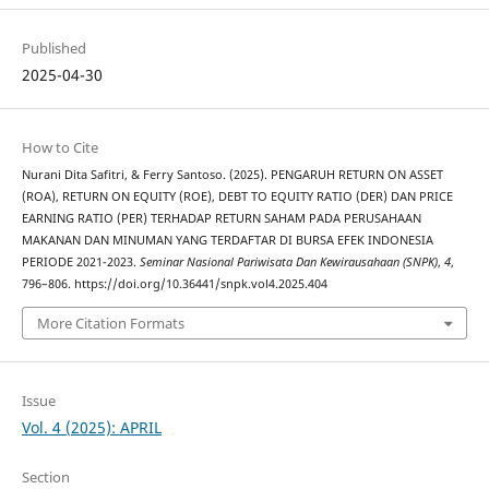
Published
2025-04-30
How to Cite
Nurani Dita Safitri, & Ferry Santoso. (2025). PENGARUH RETURN ON ASSET
(ROA), RETURN ON EQUITY (ROE), DEBT TO EQUITY RATIO (DER) DAN PRICE
EARNING RATIO (PER) TERHADAP RETURN SAHAM PADA PERUSAHAAN
MAKANAN DAN MINUMAN YANG TERDAFTAR DI BURSA EFEK INDONESIA
PERIODE 2021-2023.
Seminar Nasional Pariwisata Dan Kewirausahaan (SNPK)
,
4
,
796–806. https://doi.org/10.36441/snpk.vol4.2025.404
More Citation Formats
Issue
Vol. 4 (2025): APRIL
Section