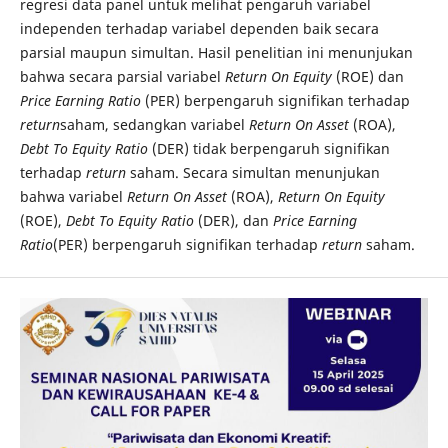
regresi data panel untuk melihat pengaruh variabel
independen terhadap variabel dependen baik secara
parsial maupun simultan. Hasil penelitian ini menunjukan
bahwa secara parsial variabel
Return On Equity
(ROE) dan
Price Earning Ratio
(PER) berpengaruh signifikan terhadap
return
saham, sedangkan variabel
Return On Asset
(ROA),
Debt To Equity Ratio
(DER) tidak berpengaruh signifikan
terhadap
return
saham. Secara simultan menunjukan
bahwa variabel
Return On Asset
(ROA),
Return On Equity
(ROE),
Debt To Equity Ratio
(DER), dan
Price Earning
Ratio
(PER) berpengaruh signifikan terhadap
return
saham.