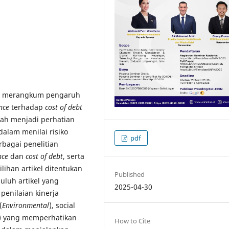
dan merangkum pengaruh
nce
terhadap
cost of debt
elah menjadi perhatian
dalam menilai risiko
pdf
rbagai penelitian
nce
dan
cost of debt
, serta
lihan artikel ditentukan
Published
uluh artikel yang
2025-04-30
enilaian kinerja
(
Environmental
), social
) yang memperhatikan
How to Cite