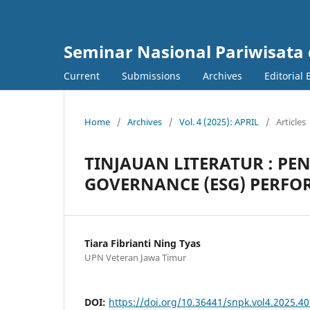
Seminar Nasional Pariwisata
Current
Submissions
Archives
Editorial
Home
/
Archives
/
Vol. 4 (2025): APRIL
/
Articles
TINJAUAN LITERATUR : P
GOVERNANCE (ESG) PERFO
Tiara Fibrianti Ning Tyas
UPN Veteran Jawa Timur
DOI:
https://doi.org/10.36441/snpk.vol4.2025.4