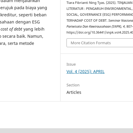
 dalam menjalankan
Tiara Fibrianti Ning Tyas. (2025). TINJAUAN
rujuk pada biaya yang
LITERATUR : PENGARUH ENVIRONMENTAL,
kreditur, seperti beban
SOCIAL, GOVERNANCE (ESG) PERFORMAN
TERHADAP COST OF DEBT.
Seminar Nasiona
rusahaan dengan ESG
Pariwisata Dan Kewirausahaan (SNPK)
,
4
, 807
i
cost of debt
yang lebih
https://doi.org/10.36441/snpk.vol4.2025.4
o secara baik. Namun,
More Citation Formats
ara, serta metode
Issue
Vol. 4 (2025): APRIL
Section
Articles