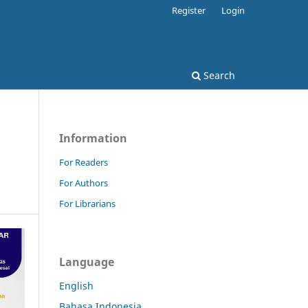
Register
Login
Search
Information
For Readers
For Authors
For Librarians
Language
English
Bahasa Indonesia