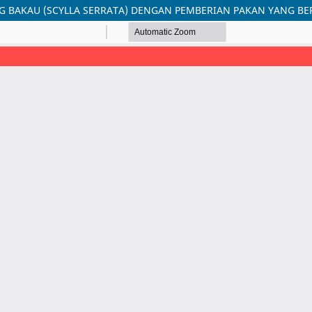
NG BAKAU (SCYLLA SERRATA) DENGAN PEMBERIAN PAKAN YANG B