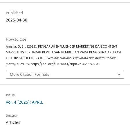
Published
2025-04-30
How to Cite
Amalia, D. S. . (2025). PENGARUH INFLUENCER MARKETING DAN CONTENT
MARKETING TERHADAP KEPUTUSAN PEMBELIAN PADA PENGGUNA APLIKASI
TIKTOK: STUDI LITERATUR.
Seminar Nasional Pariwisata Dan Kewirausahaan
(SNPK)
,
4
, 29–35. https://doi.org/10.36441/snpk.vol4.2025.308
More Citation Formats
Issue
Vol. 4 (2025): APRIL
Section
Articles