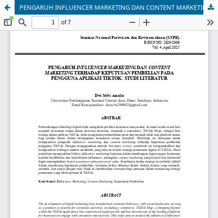
PENGARUH INFLUENCER MARKETING DAN CONTENT MARKETING TERHADAP KEPUTUSAN PEMBELIAN PADA PENGGUNA APLIKASI TIKTOK: STUDI LITERATUR