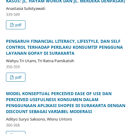
KASUS: JL. HAYAM WURUK DAN JL. MERDEKA DENPASAR)
Anastasia Sulistyawati
339-349
pdf
PENGARUH FINANCIAL LITERACY, LIFESTYLE, DAN SELF
CONTROL TERHADAP PERILAKU KONSUMTIF PENGGUNA
LAYANAN GOPAY DI SURAKARTA
Wahyu Tri Utami, Tri Ratna Pamikatsih
350-359
pdf
MODEL KONSEPTUAL PERCEIVED EASE OF USE DAN
PERCEIVED USEFULNESS KONSUMEN DALAM
PENGGUNAAN APLIKASI SHOPEE DI SURAKARTA DENGAN
DISCOUNT SEBAGAI VARIABEL MODERASI
Adityo Suryo Saksono, Wisnu Untoro
360-368