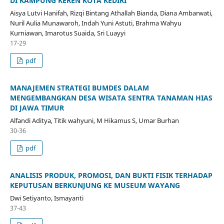
DI KAMPUNG KEREN KOTA KEDIRI
Aisya Lutvi Hanifah, Rizqi Bintang Athallah Bianda, Diana Ambarwati,
Nuril Aulia Munawaroh, Indah Yuni Astuti, Brahma Wahyu
Kurniawan, Imarotus Suaida, Sri Luayyi
17-29
pdf
MANAJEMEN STRATEGI BUMDES DALAM
MENGEMBANGKAN DESA WISATA SENTRA TANAMAN HIAS
DI JAWA TIMUR
Alfandi Aditya, Titik wahyuni, M Hikamus S, Umar Burhan
30-36
pdf
ANALISIS PRODUK, PROMOSI, DAN BUKTI FISIK TERHADAP
KEPUTUSAN BERKUNJUNG KE MUSEUM WAYANG
Dwi Setiyanto, Ismayanti
37-43