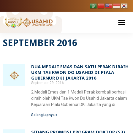
Skip
to
content
SEPTEMBER 2016
Tentang USAHID
Profil USAHID
Program Studi
DUA MEDALI EMAS DAN SATU PERAK DIRAIH
Bagan & Struktur Organisasi
UKM TAE KWON DO USAHID DI PIALA
Fakultas Ekonomi dan Bisnis
Pendaftaran Mahasiswa Baru
GUBERNUR DKI JAKARTA 2016
Pimpinan Universitas
September 29, 2016
Manajemen
Fakultas Hukum
Penelitian & Publikasi
2 Medali Emas dan 1 Medali Perak kembali berhasil
Manajemen Universitas
Akuntansi
diraih oleh UKM Tae Kwon Do Usahid Jakarta dalam
Ilmu Hukum
Fakultas Ilmu Komunikasi
Kejuaraan Piala Gubernur DKI Jakarta yang di
Berita Usahid
BPMPP Usahid
Pariwisata
Selengkapnya »
D-III Broadcasting (Penyiaran)
Fakultas Teknik
Ilmu Komunikasi
SIAKAD
EDLINK
SIDANG PROMOSI PROGRAM DOKTOR (S3)
Teknik Industri