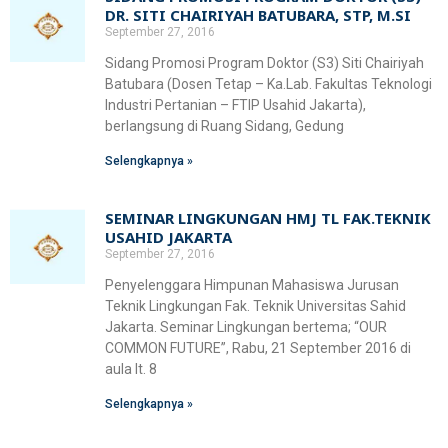
Fakultas Teknologi Pangan & Kesehatan
DR. SITI CHAIRIYAH BATUBARA, STP, M.SI
September 27, 2016
Teknik Lingkungan
CETAK KTM
INFO AKADEMIK
Teknologi Pangan
Sekolah Pascasarjana
Sidang Promosi Program Doktor (S3) Siti Chairiyah
Batubara (Dosen Tetap – Ka.Lab. Fakultas Teknologi
Gizi
Doktoral Ilmu Komunikasi
Industri Pertanian – FTIP Usahid Jakarta),
ALUMNI
MBKM
berlangsung di Ruang Sidang, Gedung
Magister Ilmu Komunikasi
Selengkapnya »
daftar@usahid.ac.id
Magister Manajemen
humas@usahid.ac.id
SEMINAR LINGKUNGAN HMJ TL FAK.TEKNIK
Mon - Fri: 9:00 - 18:30
Magister Hukum
USAHID JAKARTA
September 27, 2016
Magister Manajemen Lingkungan
Penyelenggara Himpunan Mahasiswa Jurusan
USAHID
Jadi
People
Teknik Lingkungan Fak. Teknik Universitas Sahid
Jakarta. Seminar Lingkungan bertema; “OUR
COMMON FUTURE”, Rabu, 21 September 2016 di
aula lt. 8
Selengkapnya »