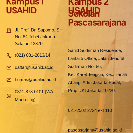
Kampus 1
Kampus 2
USAHID
USAHID
Sekolah
Pascasarajana
Jl. Prof. Dr. Supomo, SH
No. 84 Tebet Jakarta
Selatan 12870
Sahid Sudirman Residence,
(021) 831-2813/14
Lantai 5 Office, Jalan Jendral
Sudirman No. 86,
daftar@usahid.ac.id
Kel. Karet Tengsin, Kec. Tanah
humas@usahid.ac.id
Abang, Adm Jakarta Pusat,
Prop DKI Jakarta 10220.
0811-878-0101 (WA
Marketing)
021-2902 2724 ext 110
pascasarjana@usahid.ac.id