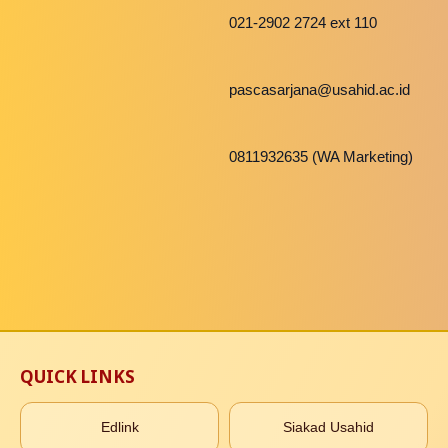
021-2902 2724 ext 110
pascasarjana@usahid.ac.id
0811932635 (WA Marketing)
QUICK LINKS
Edlink
Siakad Usahid