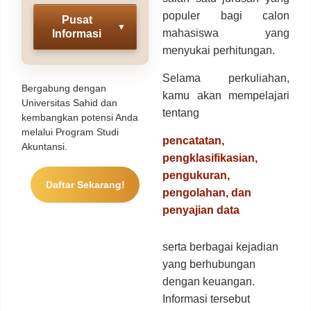
populer bagi calon
Pusat
▼
mahasiswa yang
Informasi
menyukai perhitungan.
Selama perkuliahan,
Bergabung dengan
kamu akan mempelajari
Universitas Sahid dan
tentang
kembangkan potensi Anda
melalui Program Studi
pencatatan,
Akuntansi.
pengklasifikasian,
pengukuran,
Daftar Sekarang!
pengolahan, dan
penyajian data
serta berbagai kejadian
yang berhubungan
dengan keuangan.
Informasi tersebut