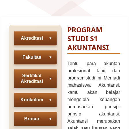
Fakultas Teknologi Pangan & Kesehatan
Teknik Lingkungan
CETAK KTM
INFO AKADEMIK
Teknologi Pangan
Sekolah Pascasarjana
Gizi
PROGRAM
Doktoral Ilmu Komunikasi
ALUMNI
MBKM
STUDI S1
Akreditasi
▼
Magister Ilmu Komunikasi
AKUNTANSI
daftar@usahid.ac.id
Magister Manajemen
Fakultas
▼
humas@usahid.ac.id
Tentu para akuntan
Mon - Fri: 9:00 - 18:30
Magister Hukum
profesional lahir dari
Sertifikat
program studi ini. Menjadi
Magister Manajemen Lingkungan
▼
Akreditasi
mahasiswa Akuntansi,
USAHID
Jadi
People
kamu akan belajar
mengelola keuangan
Kurikulum
▼
berdasarkan prinsip-
prinsip akuntansi.
Brosur
▼
Akuntansi merupakan
salah satu jurusan yang