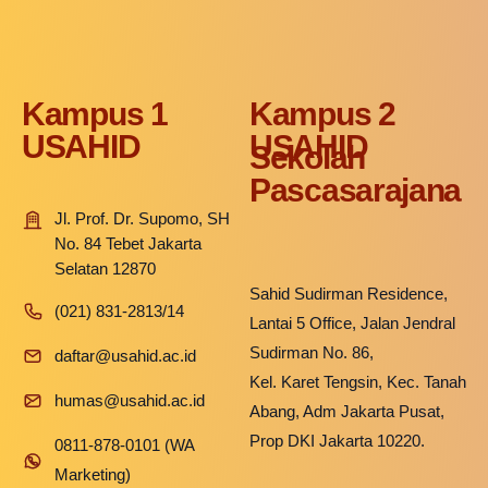
Kampus 1
Kampus 2
USAHID
USAHID
Sekolah
Pascasarajana
Jl. Prof. Dr. Supomo, SH
No. 84 Tebet Jakarta
Selatan 12870
Sahid Sudirman Residence,
(021) 831-2813/14
Lantai 5 Office, Jalan Jendral
Sudirman No. 86,
daftar@usahid.ac.id
Kel. Karet Tengsin, Kec. Tanah
humas@usahid.ac.id
Abang, Adm Jakarta Pusat,
Prop DKI Jakarta 10220.
0811-878-0101 (WA
Marketing)