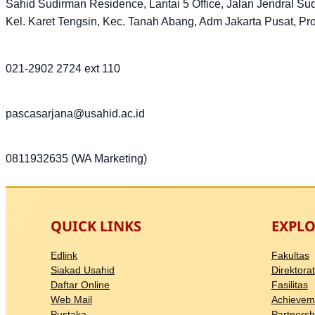
Sahid Sudirman Residence, Lantai 5 Office, Jalan Jendral Su
Kel. Karet Tengsin, Kec. Tanah Abang, Adm Jakarta Pusat, Pr
021-2902 2724 ext 110
pascasarjana@usahid.ac.id
0811932635 (WA Marketing)
QUICK LINKS
EXPLO
Edlink
Fakultas
Siakad Usahid
Direktorat
Daftar Online
Fasilitas
Web Mail
Achievem
Pustaka
Partnersh