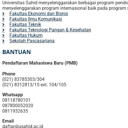
Universitas Sahid menyelenggarakan berbagai program pendidik
menyelenggarakan program internasional baik pada program
Fakultas Ekonomi dan Bisnis
Fakultas Ilmu Komunikasi
Fakultas Teknik
Fakultas Teknologi Pangan & Kesehatan
Fakultas Hukum
Sekolah Pascasarjana
BANTUAN
Pendaftaran Mahasiswa Baru (PMB)
Phone
(021) 83785303/304
(021) 8312813/15 ext. 104/105
Whatsapp
08118780101
087800052020
0811932635
Email
daftar@usahid.ac.id