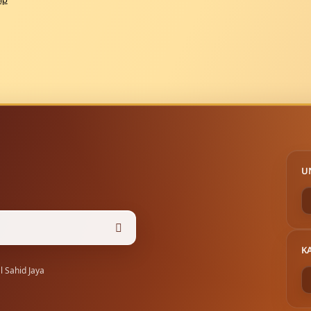
U
K
 Sahid Jaya