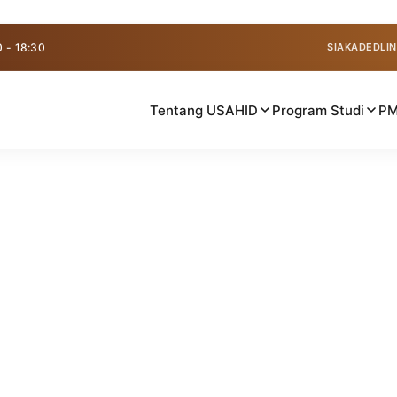
0 - 18:30
SIAKAD
EDLIN
Tentang USAHID
Program Studi
P