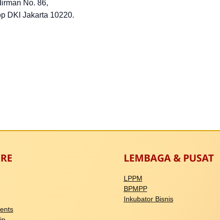
dirman No. 86,
op DKI Jakarta 10220.
RE
LEMBAGA & PUSAT
LPPM
BPMPP
Inkubator Bisnis
ents
ip