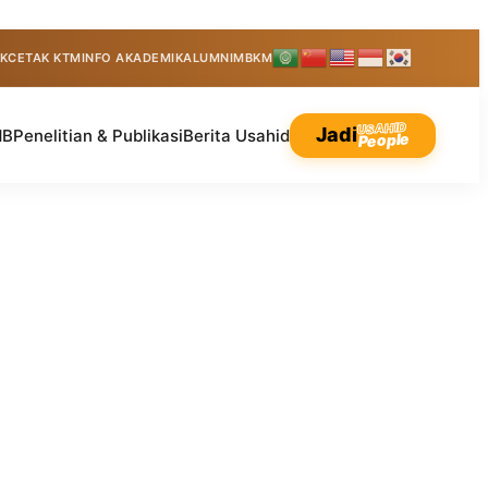
K
CETAK KTM
INFO AKADEMIK
ALUMNI
MBKM
USAHID
Jadi
MB
Penelitian & Publikasi
Berita Usahid
People