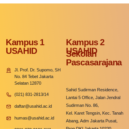
Kampus 1
Kampus 2
USAHID
USAHID
Sekolah
Pascasarajana
Jl. Prof. Dr. Supomo, SH
No. 84 Tebet Jakarta
Selatan 12870
Sahid Sudirman Residence,
(021) 831-2813/14
Lantai 5 Office, Jalan Jendral
Sudirman No. 86,
daftar@usahid.ac.id
Kel. Karet Tengsin, Kec. Tanah
humas@usahid.ac.id
Abang, Adm Jakarta Pusat,
Prop DKI Jakarta 10220.