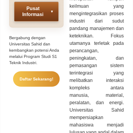
keilmuan yang
Pusat
▼
mengintegrasikan proses
Informasi
industri dari sudut
pandang manajemen dan
keteknikan. Fokus
Bergabung dengan
utamanya terletak pada
Universitas Sahid dan
kembangkan potensi Anda
perancangan,
melalui Program Studi S1
peningkatan, dan
Teknik Industri.
pemasangan sistem
terintegrasi yang
Daftar Sekarang!
melibatkan interaksi
kompleks antara
manusia, material,
peralatan, dan energi.
Universitas Sahid
mempersiapkan
mahasiswa menjadi
lulusan yang andal dalam