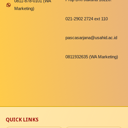
0811-878-0101 (WA
Marketing)
021-2902 2724 ext 110
pascasarjana@usahid.ac.id
0811932635 (WA Marketing)
QUICK LINKS