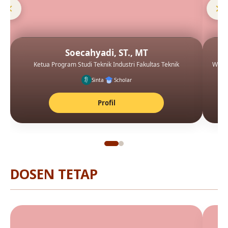
Soecahyadi, ST., MT
Ketua Program Studi Teknik Industri Fakultas Teknik
Wakil
Sinta
Scholar
Profil
DOSEN TETAP