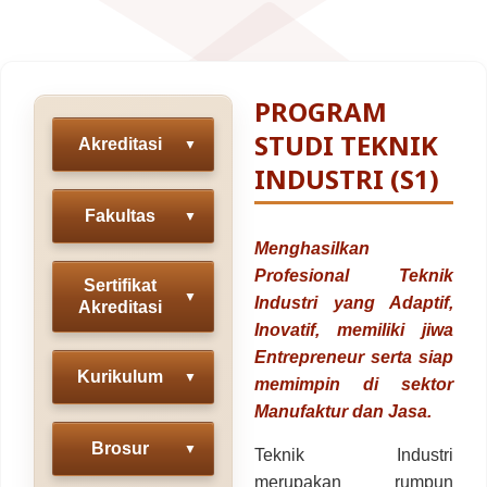
Fakultas Teknologi Pangan & Kesehatan
Teknik Lingkungan
CETAK KTM
INFO AKADEMIK
Teknologi Pangan
Sekolah Pascasarjana
Gizi
PROGRAM
Doktoral Ilmu Komunikasi
ALUMNI
MBKM
STUDI TEKNIK
Akreditasi
▼
Magister Ilmu Komunikasi
INDUSTRI (S1)
daftar@usahid.ac.id
Magister Manajemen
Fakultas
▼
humas@usahid.ac.id
Menghasilkan
Mon - Fri: 9:00 - 18:30
Magister Hukum
Profesional Teknik
Sertifikat
Magister Manajemen Lingkungan
▼
Industri yang Adaptif,
Akreditasi
USAHID
Jadi
Inovatif, memiliki jiwa
People
Entrepreneur serta siap
Kurikulum
▼
memimpin di sektor
Manufaktur dan Jasa.
Brosur
▼
Teknik Industri
merupakan rumpun