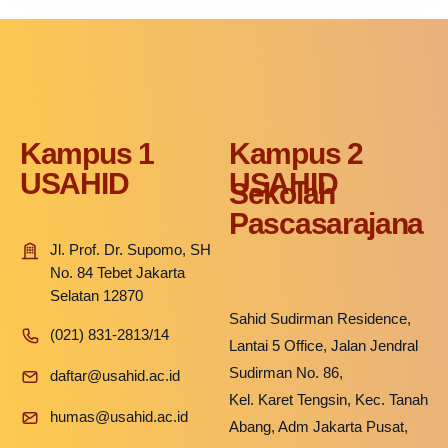
Kampus 1
Kampus 2
USAHID
USAHID
Sekolah
Pascasarajana
Jl. Prof. Dr. Supomo, SH
No. 84 Tebet Jakarta
Selatan 12870
Sahid Sudirman Residence,
(021) 831-2813/14
Lantai 5 Office, Jalan Jendral
Sudirman No. 86,
daftar@usahid.ac.id
Kel. Karet Tengsin, Kec. Tanah
humas@usahid.ac.id
Abang, Adm Jakarta Pusat,