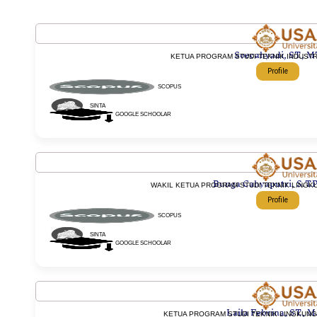
Soecahyadi, ST., M
KETUA PROGRAM STUDI TEKNIK INDUSTR
Profile
SCOPUS
SINTA
GOOGLE SCHOOLAR
Bunga Cahyaputri, S.T.P.
WAKIL KETUA PROGRAM STUDI TEKNIK LINGK
Profile
SCOPUS
SINTA
GOOGLE SCHOOLAR
Laila Febrina, ST., M.
KETUA PROGRAM STUDI TEKNIK LINGKUNG