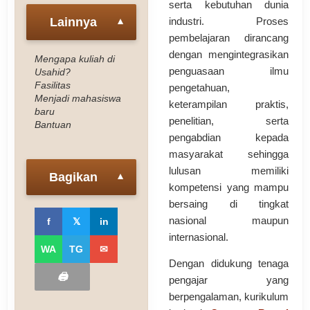
serta kebutuhan dunia
Lainnya
industri. Proses
▼
pembelajaran dirancang
dengan mengintegrasikan
Mengapa kuliah di
penguasaan ilmu
Usahid?
Fasilitas
pengetahuan,
Menjadi mahasiswa
keterampilan praktis,
baru
penelitian, serta
Bantuan
pengabdian kepada
masyarakat sehingga
lulusan memiliki
Bagikan
▼
kompetensi yang mampu
bersaing di tingkat
nasional maupun
f
𝕏
in
internasional.
WA
TG
✉
Dengan didukung tenaga
🖨
pengajar yang
berpengalaman, kurikulum