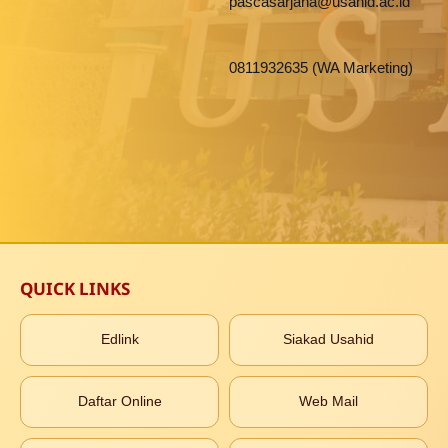
pascasarjana@usahid.ac.id
0811932635 (WA Marketing)
QUICK LINKS
Edlink
Siakad Usahid
Daftar Online
Web Mail