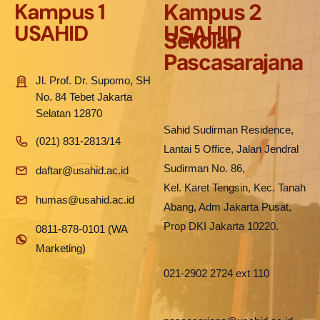
Kampus 1
Kampus 2
USAHID
USAHID
Sekolah
Pascasarajana
Jl. Prof. Dr. Supomo, SH
No. 84 Tebet Jakarta
Selatan 12870
Sahid Sudirman Residence,
(021) 831-2813/14
Lantai 5 Office, Jalan Jendral
Sudirman No. 86,
daftar@usahid.ac.id
Kel. Karet Tengsin, Kec. Tanah
humas@usahid.ac.id
Abang, Adm Jakarta Pusat,
Prop DKI Jakarta 10220.
0811-878-0101 (WA
Marketing)
021-2902 2724 ext 110