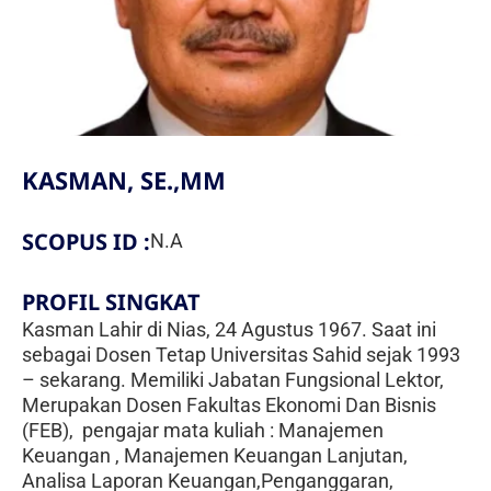
Fakultas Teknologi Pangan & Kesehatan
Teknik Lingkungan
CETAK KTM
INFO AKADEMIK
Teknologi Pangan
Sekolah Pascasarjana
Gizi
Doktoral Ilmu Komunikasi
ALUMNI
MBKM
Magister Ilmu Komunikasi
KASMAN, SE.,MM
daftar@usahid.ac.id
Magister Manajemen
humas@usahid.ac.id
SCOPUS ID :
N.A
Mon - Fri: 9:00 - 18:30
Magister Hukum
PROFIL SINGKAT
Magister Manajemen Lingkungan
USAHID
Kasman Lahir di Nias, 24 Agustus 1967. Saat ini
Jadi
People
sebagai Dosen Tetap Universitas Sahid sejak 1993
– sekarang. Memiliki Jabatan Fungsional Lektor,
Merupakan Dosen Fakultas Ekonomi Dan Bisnis
(FEB), pengajar mata kuliah : Manajemen
Keuangan , Manajemen Keuangan Lanjutan,
Analisa Laporan Keuangan,Penganggaran,