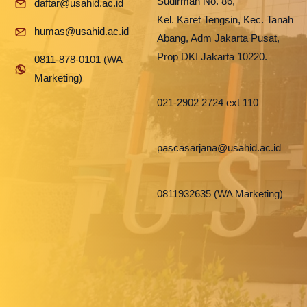
Sudirman No. 86,
daftar@usahid.ac.id
Kel. Karet Tengsin, Kec. Tanah
humas@usahid.ac.id
Abang, Adm Jakarta Pusat,
Prop DKI Jakarta 10220.
0811-878-0101 (WA
Marketing)
021-2902 2724 ext 110
pascasarjana@usahid.ac.id
0811932635 (WA Marketing)