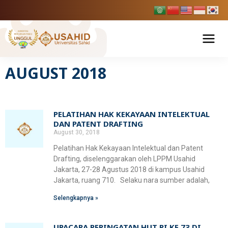
Skip
to
content
AUGUST 2018
Tentang USAHID
Profil USAHID
Program Studi
PELATIHAN HAK KEKAYAAN INTELEKTUAL
Bagan & Struktur Organisasi
DAN PATENT DRAFTING
Fakultas Ekonomi dan Bisnis
Pendaftaran Mahasiswa Baru
August 30, 2018
Pimpinan Universitas
Manajemen
Pelatihan Hak Kekayaan Intelektual dan Patent
Fakultas Hukum
Penelitian & Publikasi
Drafting, diselenggarakan oleh LPPM Usahid
Manajemen Universitas
Akuntansi
Jakarta, 27-28 Agustus 2018 di kampus Usahid
Ilmu Hukum
Fakultas Ilmu Komunikasi
Jakarta, ruang 710. Selaku nara sumber adalah,
Berita Usahid
BPMPP Usahid
Pariwisata
Selengkapnya »
D-III Broadcasting (Penyiaran)
Fakultas Teknik
Ilmu Komunikasi
SIAKAD
EDLINK
UPACARA PERINGATAN HUT RI KE 73 DI
Teknik Industri