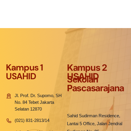
Kampus 1
Kampus 2
USAHID
USAHID
Sekolah
Pascasarajana
Jl. Prof. Dr. Supomo, SH
No. 84 Tebet Jakarta
Selatan 12870
Sahid Sudirman Residence,
(021) 831-2813/14
Lantai 5 Office, Jalan Jendral