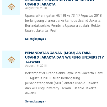
Fakultas Teknologi Pangan & Kesehatan
USAHID JAKARTA
August 20, 2018
Teknik Lingkungan
CETAK KTM
INFO AKADEMIK
Teknologi Pangan
Sekolah Pascasarjana
Upacara Peringatan HUT RI ke 73, 17 Agustus 2018
berlangsung di area parkir kampus Usahid Jakarta.
Gizi
Doktoral Ilmu Komunikasi
Bertindak selaku Pembina Upacara adalah, Rektor
ALUMNI
MBKM
Usahid Jakarta, Prof.
Magister Ilmu Komunikasi
Selengkapnya »
daftar@usahid.ac.id
Magister Manajemen
humas@usahid.ac.id
PENANDATANGANAN (MOU) ANTARA
Mon - Fri: 9:00 - 18:30
Magister Hukum
USAHID JAKARTA DAN WUFENG UNIVERSITY
TAIWAN
Magister Manajemen Lingkungan
August 16, 2018
USAHID
Jadi
People
Bertempat di Grand Sahid Jaya Hotel Jakarta, Sabtu
11 Agustus 2018, telah berlangsung
penandatanganan (MOU) antara Usahid Jakarta
dan WuFeng University Taiwan. Usahid Jakarta
diwakili
Selengkapnya »