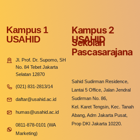
Kampus 2
Kampus 1
USAHID
USAHID
Sekolah
Pascasarajana
Jl. Prof. Dr. Supomo, SH
No. 84 Tebet Jakarta
Selatan 12870
Sahid Sudirman Residence,
(021) 831-2813/14
Lantai 5 Office, Jalan Jendral
Sudirman No. 86,
daftar@usahid.ac.id
Kel. Karet Tengsin, Kec. Tanah
humas@usahid.ac.id
Abang, Adm Jakarta Pusat,
Prop DKI Jakarta 10220.
0811-878-0101 (WA
Marketing)