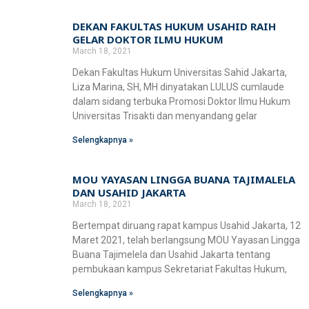
Fakultas Teknologi Pangan & Kesehatan
DEKAN FAKULTAS HUKUM USAHID RAIH
Teknik Lingkungan
CETAK KTM
INFO AKADEMIK
Teknologi Pangan
GELAR DOKTOR ILMU HUKUM
Sekolah Pascasarjana
March 18, 2021
Gizi
Doktoral Ilmu Komunikasi
Dekan Fakultas Hukum Universitas Sahid Jakarta,
ALUMNI
MBKM
Liza Marina, SH, MH dinyatakan LULUS cumlaude
Magister Ilmu Komunikasi
dalam sidang terbuka Promosi Doktor Ilmu Hukum
Universitas Trisakti dan menyandang gelar
daftar@usahid.ac.id
Magister Manajemen
Selengkapnya »
humas@usahid.ac.id
Mon - Fri: 9:00 - 18:30
Magister Hukum
MOU YAYASAN LINGGA BUANA TAJIMALELA
Magister Manajemen Lingkungan
DAN USAHID JAKARTA
USAHID
March 18, 2021
Jadi
People
Bertempat diruang rapat kampus Usahid Jakarta, 12
Maret 2021, telah berlangsung MOU Yayasan Lingga
Buana Tajimelela dan Usahid Jakarta tentang
pembukaan kampus Sekretariat Fakultas Hukum,
Selengkapnya »