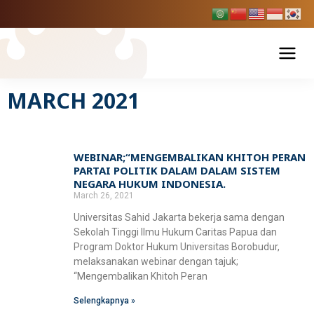
Skip
to
content
MARCH 2021
Tentang USAHID
Profil USAHID
Program Studi
WEBINAR;“MENGEMBALIKAN KHITOH PERAN
Page
Page
Bagan & Struktur Organisasi
PARTAI POLITIK DALAM DALAM SISTEM
Fakultas Ekonomi dan Bisnis
Pendaftaran Mahasiswa Baru
NEGARA HUKUM INDONESIA.
Pimpinan Universitas
March 26, 2021
Manajemen
Fakultas Hukum
Penelitian & Publikasi
Universitas Sahid Jakarta bekerja sama dengan
Manajemen Universitas
Akuntansi
Sekolah Tinggi Ilmu Hukum Caritas Papua dan
Ilmu Hukum
Fakultas Ilmu Komunikasi
Program Doktor Hukum Universitas Borobudur,
Berita Usahid
BPMPP Usahid
Pariwisata
melaksanakan webinar dengan tajuk;
D-III Broadcasting (Penyiaran)
“Mengembalikan Khitoh Peran
Fakultas Teknik
Selengkapnya »
Ilmu Komunikasi
SIAKAD
EDLINK
Teknik Industri