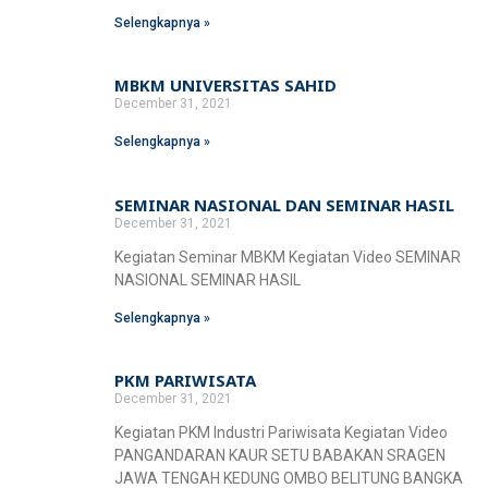
Fakultas Teknologi Pangan & Kesehatan
Selengkapnya »
Teknik Lingkungan
CETAK KTM
INFO AKADEMIK
Teknologi Pangan
Sekolah Pascasarjana
MBKM UNIVERSITAS SAHID
Gizi
December 31, 2021
Doktoral Ilmu Komunikasi
ALUMNI
MBKM
Selengkapnya »
Magister Ilmu Komunikasi
daftar@usahid.ac.id
SEMINAR NASIONAL DAN SEMINAR HASIL
Magister Manajemen
humas@usahid.ac.id
December 31, 2021
Mon - Fri: 9:00 - 18:30
Magister Hukum
Kegiatan Seminar MBKM Kegiatan Video SEMINAR
NASIONAL SEMINAR HASIL
Magister Manajemen Lingkungan
Selengkapnya »
USAHID
Jadi
People
PKM PARIWISATA
December 31, 2021
Kegiatan PKM Industri Pariwisata Kegiatan Video
PANGANDARAN KAUR SETU BABAKAN SRAGEN
JAWA TENGAH KEDUNG OMBO BELITUNG BANGKA