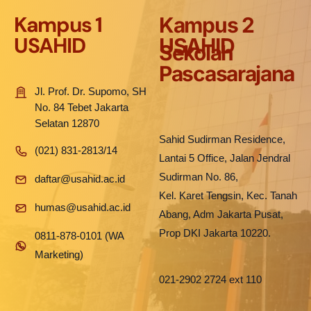
Kampus 1
Kampus 2
USAHID
USAHID
Sekolah
Pascasarajana
Jl. Prof. Dr. Supomo, SH
No. 84 Tebet Jakarta
Selatan 12870
Sahid Sudirman Residence,
(021) 831-2813/14
Lantai 5 Office, Jalan Jendral
Sudirman No. 86,
daftar@usahid.ac.id
Kel. Karet Tengsin, Kec. Tanah
humas@usahid.ac.id
Abang, Adm Jakarta Pusat,
Prop DKI Jakarta 10220.
0811-878-0101 (WA
Marketing)
021-2902 2724 ext 110