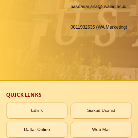
pascasarjana@usahid.ac.id
0811932635 (WA Marketing)
QUICK LINKS
Edlink
Siakad Usahid
Daftar Online
Web Mail