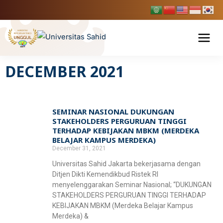
Skip
to
content
DECEMBER 2021
Tentang USAHID
Profil USAHID
Program Studi
SEMINAR NASIONAL DUKUNGAN
Page
Page
Bagan & Struktur Organisasi
STAKEHOLDERS PERGURUAN TINGGI
Fakultas Ekonomi dan Bisnis
Pendaftaran Mahasiswa Baru
TERHADAP KEBIJAKAN MBKM (MERDEKA
Pimpinan Universitas
BELAJAR KAMPUS MERDEKA)
Manajemen
Fakultas Hukum
December 31, 2021
Penelitian & Publikasi
Manajemen Universitas
Akuntansi
Universitas Sahid Jakarta bekerjasama dengan
Ilmu Hukum
Fakultas Ilmu Komunikasi
Ditjen Dikti Kemendikbud Ristek RI
Berita Usahid
BPMPP Usahid
Pariwisata
menyelenggarakan Seminar Nasional; “DUKUNGAN
D-III Broadcasting (Penyiaran)
STAKEHOLDERS PERGURUAN TINGGI TERHADAP
Fakultas Teknik
KEBIJAKAN MBKM (Merdeka Belajar Kampus
Ilmu Komunikasi
Merdeka) &
SIAKAD
EDLINK
Teknik Industri