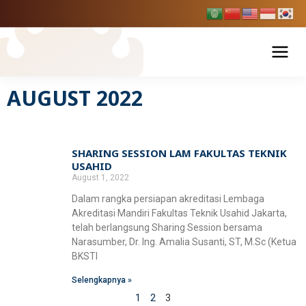
Skip
to
content
AUGUST 2022
Tentang USAHID
Profil USAHID
Program Studi
SHARING SESSION LAM FAKULTAS TEKNIK
Page
Page
Page
Bagan & Struktur Organisasi
USAHID
Fakultas Ekonomi dan Bisnis
Pendaftaran Mahasiswa Baru
August 1, 2022
Pimpinan Universitas
Manajemen
Dalam rangka persiapan akreditasi Lembaga
Fakultas Hukum
Penelitian & Publikasi
Akreditasi Mandiri Fakultas Teknik Usahid Jakarta,
Manajemen Universitas
Akuntansi
telah berlangsung Sharing Session bersama
Ilmu Hukum
Fakultas Ilmu Komunikasi
Narasumber, Dr. Ing. Amalia Susanti, ST, M.Sc (Ketua
BPMPP Usahid
Berita Usahid
Pariwisata
BKSTI
D-III Broadcasting (Penyiaran)
Fakultas Teknik
Selengkapnya »
1
2
3
Ilmu Komunikasi
SIAKAD
EDLINK
Teknik Industri