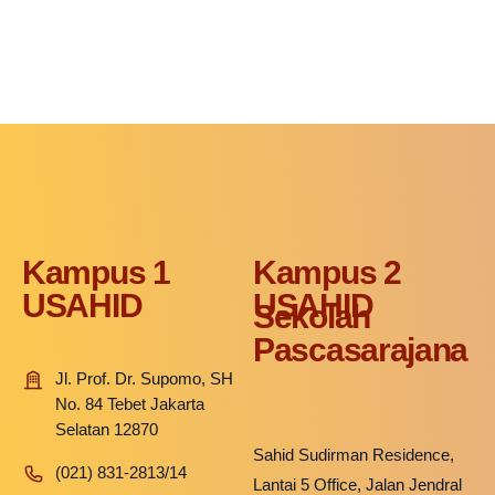
Fakultas Teknologi Pangan & Kesehatan
Teknik Lingkungan
CETAK KTM
INFO AKADEMIK
Teknologi Pangan
Sekolah Pascasarjana
Gizi
Doktoral Ilmu Komunikasi
ALUMNI
MBKM
Magister Ilmu Komunikasi
daftar@usahid.ac.id
Magister Manajemen
humas@usahid.ac.id
Mon - Fri: 9:00 - 18:30
Magister Hukum
Kampus 1
Kampus 2
USAHID
USAHID
Magister Manajemen Lingkungan
Sekolah
USAHID
Jadi
People
Pascasarajana
Jl. Prof. Dr. Supomo, SH
No. 84 Tebet Jakarta
Selatan 12870
Sahid Sudirman Residence,
(021) 831-2813/14
Lantai 5 Office, Jalan Jendral