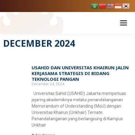
Skip
to
content
DECEMBER 2024
Tentang USAHID
Profil USAHID
Program Studi
USAHID DAN UNIVERSITAS KHAIRUN JALIN
Page
Page
Bagan & Struktur Organisasi
KERJASAMA STRATEGIS DI BIDANG
Fakultas Ekonomi dan Bisnis
Pendaftaran Mahasiswa Baru
TEKNOLOGI PANGAN
Pimpinan Universitas
December 24, 2024
Manajemen
Fakultas Hukum
Penelitian & Publikasi
Universitas Sahid (USAHID) Jakarta memperluas
Manajemen Universitas
Akuntansi
jejaring akademiknya melalui penandatanganan
Ilmu Hukum
Fakultas Ilmu Komunikasi
Memorandum of Understanding (MoU) dengan
BPMPP Usahid
Berita Usahid
Pariwisata
Universitas Khairun (Unkhair) Ternate.
D-III Broadcasting (Penyiaran)
Penandatanganan yang berlangsung di Kampus
Fakultas Teknik
Unkhair
Ilmu Komunikasi
SIAKAD
EDLINK
Teknik Industri