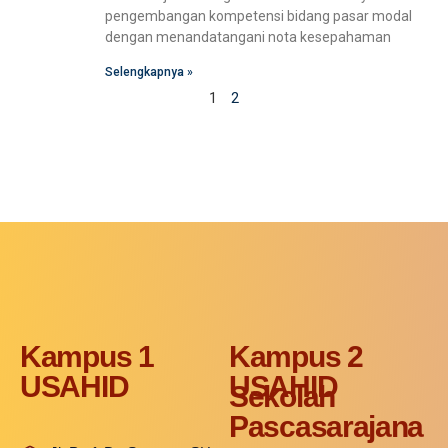
pengembangan kompetensi bidang pasar modal
dengan menandatangani nota kesepahaman
Selengkapnya »
1
2
Kampus 1
Kampus 2
USAHID
USAHID
Sekolah
Pascasarajana