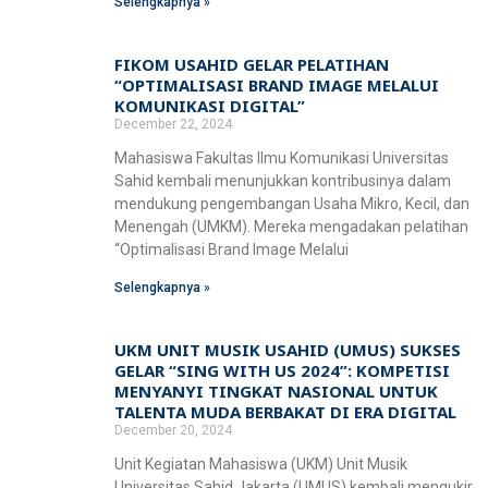
Selengkapnya »
Fakultas Teknologi Pangan & Kesehatan
Teknik Lingkungan
CETAK KTM
INFO AKADEMIK
Teknologi Pangan
FIKOM USAHID GELAR PELATIHAN
Sekolah Pascasarjana
“OPTIMALISASI BRAND IMAGE MELALUI
Gizi
KOMUNIKASI DIGITAL”
Doktoral Ilmu Komunikasi
ALUMNI
MBKM
December 22, 2024
Mahasiswa Fakultas Ilmu Komunikasi Universitas
Magister Ilmu Komunikasi
Sahid kembali menunjukkan kontribusinya dalam
daftar@usahid.ac.id
mendukung pengembangan Usaha Mikro, Kecil, dan
Magister Manajemen
Menengah (UMKM). Mereka mengadakan pelatihan
humas@usahid.ac.id
“Optimalisasi Brand Image Melalui
Mon - Fri: 9:00 - 18:30
Magister Hukum
Selengkapnya »
Magister Manajemen Lingkungan
USAHID
Jadi
People
UKM UNIT MUSIK USAHID (UMUS) SUKSES
GELAR “SING WITH US 2024”: KOMPETISI
MENYANYI TINGKAT NASIONAL UNTUK
TALENTA MUDA BERBAKAT DI ERA DIGITAL
December 20, 2024
Unit Kegiatan Mahasiswa (UKM) Unit Musik
Universitas Sahid Jakarta (UMUS) kembali mengukir