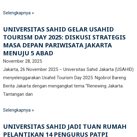
Fakultas Teknologi Pangan & Kesehatan
Teknik Lingkungan
Selengkapnya »
CETAK KTM
INFO AKADEMIK
Teknologi Pangan
Sekolah Pascasarjana
UNIVERSITAS SAHID GELAR USAHID
Gizi
Doktoral Ilmu Komunikasi
ALUMNI
MBKM
TOURISM DAY 2025: DISKUSI STRATEGIS
MASA DEPAN PARIWISATA JAKARTA
Magister Ilmu Komunikasi
MENUJU 5 ABAD
daftar@usahid.ac.id
Magister Manajemen
November 28, 2025
humas@usahid.ac.id
Jakarta, 26 November 2025 – Universitas Sahid Jakarta (USAHID)
Mon - Fri: 9:00 - 18:30
Magister Hukum
menyelenggarakan Usahid Tourism Day 2025: Ngobrol Bareng
Magister Manajemen Lingkungan
Berita Jakarta dengan mengangkat tema “Renewing Jakarta:
USAHID
Jadi
People
Tantangan dan
Selengkapnya »
UNIVERSITAS SAHID JADI TUAN RUMAH
PELANTIKAN 14 PENGURUS PATPI