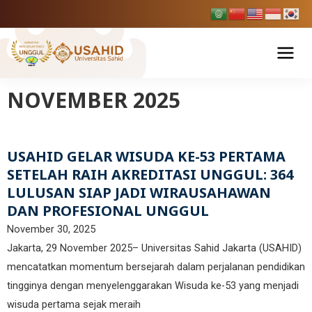
Skip
to
content
NOVEMBER 2025
Tentang USAHID
Profil USAHID
Program Studi
USAHID GELAR WISUDA KE-53 PERTAMA
Bagan & Struktur Organisasi
Fakultas Ekonomi dan Bisnis
SETELAH RAIH AKREDITASI UNGGUL: 364
Pendaftaran Mahasiswa Baru
LULUSAN SIAP JADI WIRAUSAHAWAN
Pimpinan Universitas
Manajemen
Fakultas Hukum
DAN PROFESIONAL UNGGUL
Penelitian & Publikasi
Manajemen Universitas
November 30, 2025
Akuntansi
Ilmu Hukum
Fakultas Ilmu Komunikasi
Jakarta, 29 November 2025– Universitas Sahid Jakarta (USAHID)
Berita Usahid
BPMPP Usahid
Pariwisata
mencatatkan momentum bersejarah dalam perjalanan pendidikan
D-III Broadcasting (Penyiaran)
Fakultas Teknik
tingginya dengan menyelenggarakan Wisuda ke-53 yang menjadi
Ilmu Komunikasi
SIAKAD
EDLINK
wisuda pertama sejak meraih
Teknik Industri