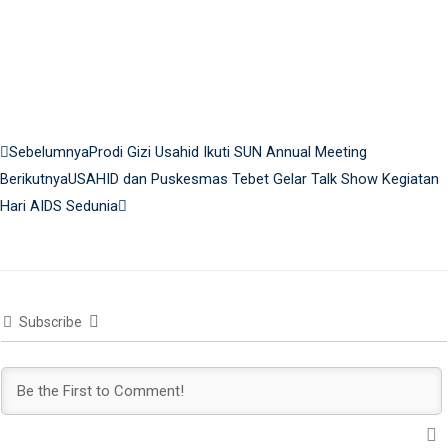
Prev
Next
Sebelumnya
Prodi Gizi Usahid Ikuti SUN Annual Meeting
Berikutnya
USAHID dan Puskesmas Tebet Gelar Talk Show Kegiatan
Hari AIDS Sedunia
Subscribe