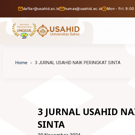
Skip
daftar@usahid.ac.id
humas@usahid.ac.id
Mon - Fri: 9:00
to
content
Tentang USAHID
Home
3 JURNAL USAHID NAIK PERINGKAT SINTA
Profil USAHID
Program Studi
Bagan & Struktur Organisasi
Fakultas Ekonomi dan Bisnis
Pendaftaran Mahasiswa Baru
Pimpinan Universitas
Manajemen
Fakultas Hukum
Penelitian & Publikasi
Manajemen Universitas
3 JURNAL USAHID NA
Akuntansi
Ilmu Hukum
Fakultas Ilmu Komunikasi
Berita Usahid
BPMPP Usahid
SINTA
Pariwisata
D-III Broadcasting (Penyiaran)
Fakultas Teknik