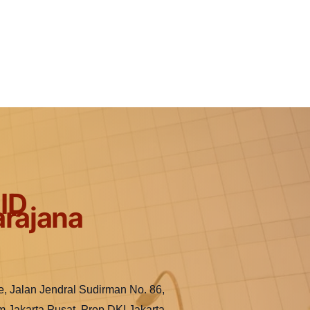
ID
rajana
e, Jalan Jendral Sudirman No. 86,
m Jakarta Pusat, Prop DKI Jakarta