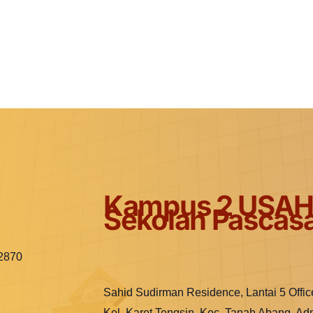
Kampus 2 USAH
Sekolah Pascasa
12870
Sahid Sudirman Residence, Lantai 5 Offic
Kel. Karet Tengsin, Kec. Tanah Abang, Ad