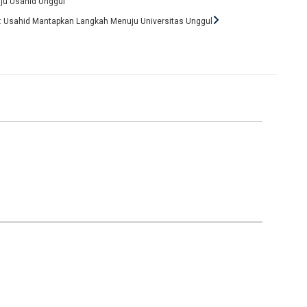
uju Usahid Unggul
masi: Usahid Mantapkan Langkah Menuju Universitas Unggul