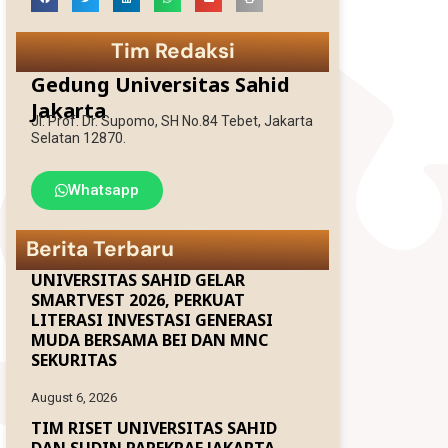
EDLINK
Tim Redaksi
Gedung Universitas Sahid
INFO AKADEMIK
Jakarta
Jl. Prof. Dr. Supomo, SH No.84 Tebet, Jakarta
Selatan 12870.
MBKM
Whatsapp
Berita Terbaru
UNIVERSITAS SAHID GELAR
SMARTVEST 2026, PERKUAT
LITERASI INVESTASI GENERASI
MUDA BERSAMA BEI DAN MNC
SEKURITAS
August 6, 2026
TIM RISET UNIVERSITAS SAHID