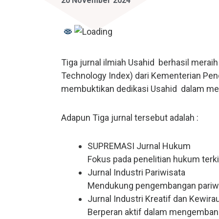
20 November 2024
Ilmu Komunikasi
SIAKAD
Teknik Industri
Fakultas Teknologi Pangan & Kesehatan
Teknik Lingkungan
CETAK KTM
Teknologi Pangan
Sekolah Pascasarjana
Tiga jurnal ilmiah Usahid berhasil mera
Gizi
Doktoral Ilmu Komunikasi
ALUMNI
Technology Index) dari Kementerian Pendi
Magister Ilmu Komunikasi
membuktikan dedikasi Usahid dalam meng
daftar@usahid.ac.id
Magister Manajemen
Adapun Tiga jurnal tersebut adalah :
humas@usahid.ac.id
Mon - Fri: 9:00 - 18:30
Magister Hukum
SUPREMASI Jurnal Hukum
Magister Manajemen Lingkungan
Fokus pada penelitian hukum terkin
Jurnal Industri Pariwisata
Mendukung pengembangan pariwisat
Jurnal Industri Kreatif dan Kewir
Berperan aktif dalam mengembangkan