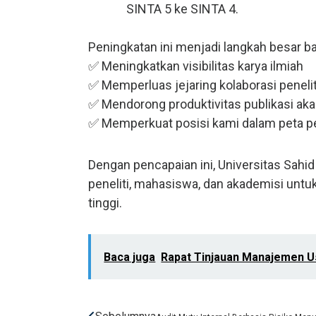
SINTA 5 ke SINTA 4.
Peningkatan ini menjadi langkah besar b
✅ Meningkatkan visibilitas karya ilmiah
✅ Memperluas jejaring kolaborasi peneli
✅ Mendorong produktivitas publikasi ak
✅ Memperkuat posisi kami dalam peta pe
Dengan pencapaian ini, Universitas Sah
peneliti, mahasiswa, dan akademisi untuk
tinggi.
Baca juga
Rapat Tinjauan Manajemen U
Prev