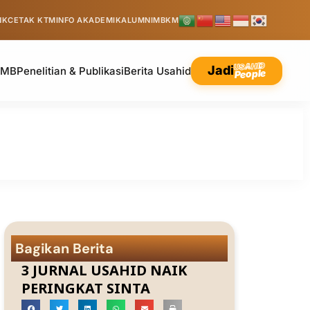
NK
CETAK KTM
INFO AKADEMIK
ALUMNI
MBKM
USAHID
Jadi
PMB
Penelitian & Publikasi
Berita Usahid
People
Bagikan Berita
3 JURNAL USAHID NAIK
PERINGKAT SINTA