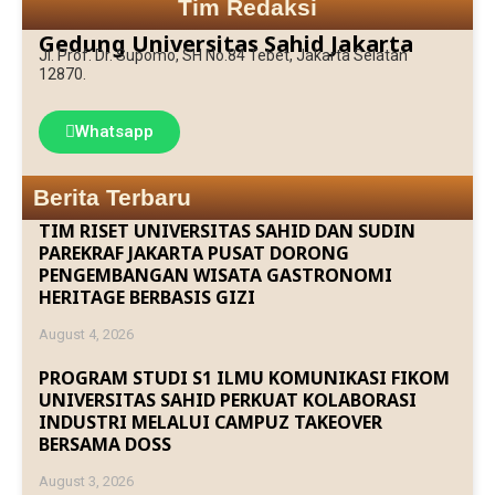
Tim Redaksi
Gedung Universitas Sahid Jakarta
Jl. Prof. Dr. Supomo, SH No.84 Tebet, Jakarta Selatan
12870.
Whatsapp
Berita Terbaru
TIM RISET UNIVERSITAS SAHID DAN SUDIN
PAREKRAF JAKARTA PUSAT DORONG
PENGEMBANGAN WISATA GASTRONOMI
HERITAGE BERBASIS GIZI
August 4, 2026
PROGRAM STUDI S1 ILMU KOMUNIKASI FIKOM
UNIVERSITAS SAHID PERKUAT KOLABORASI
INDUSTRI MELALUI CAMPUZ TAKEOVER
BERSAMA DOSS
August 3, 2026