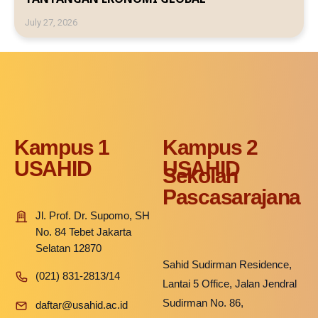
July 27, 2026
Kampus 1
Kampus 2
USAHID
USAHID
Sekolah
Pascasarajana
Jl. Prof. Dr. Supomo, SH
No. 84 Tebet Jakarta
Selatan 12870
Sahid Sudirman Residence,
(021) 831-2813/14
Lantai 5 Office, Jalan Jendral
Sudirman No. 86,
daftar@usahid.ac.id