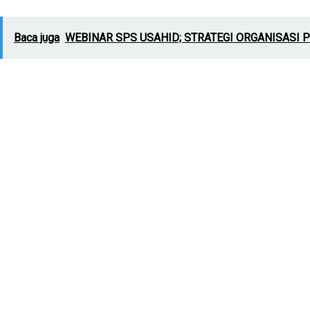
Baca juga
WEBINAR SPS USAHID; STRATEGI ORGANISASI 