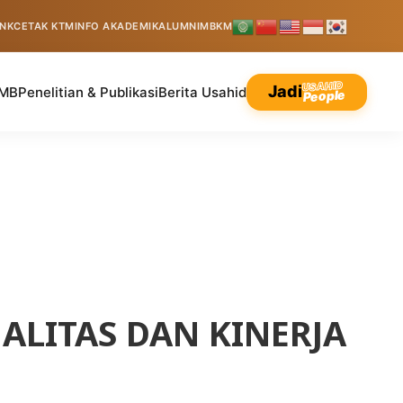
INK
CETAK KTM
INFO AKADEMIK
ALUMNI
MBKM
USAHID
Jadi
MB
Penelitian & Publikasi
Berita Usahid
People
ALITAS DAN KINERJA