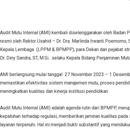
Audit Mutu Internal (AMI) kembali diselenggarakan oleh Bad
resmi oleh Rektor Usahid – Dr. Dra. Marlinda Irwanti Poernomo, 
Kepala Lembaga (LPPM & BPMPP), para Dekan dan pejabat strukt
Dr. Diny Sandra, ST, M.Si. selaku Kepala Bidang Penjaminan Mut
AMI berlangsung mulai tanggal 27 November 2023 – 1 Desember 
memastikan efektivitas sistem manajemen mutu, proses pendidika
meningkatkan kualitas dan kinerja institusi pendidikan.
Audit Mutu Internal (AMI) adalah agenda rutin dari BPMPP, meru
kepatuhan terhadap regulasi, memberikan jaminan kualitas pada
layanan terpenuhi. Hal ini menjadi bukti substantif yang menduku