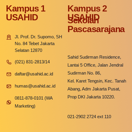
Kampus 1
Kampus 2
USAHID
USAHID
Sekolah
Pascasarajana
Jl. Prof. Dr. Supomo, SH
No. 84 Tebet Jakarta
Selatan 12870
Sahid Sudirman Residence,
(021) 831-2813/14
Lantai 5 Office, Jalan Jendral
Sudirman No. 86,
daftar@usahid.ac.id
Kel. Karet Tengsin, Kec. Tanah
humas@usahid.ac.id
Abang, Adm Jakarta Pusat,
Prop DKI Jakarta 10220.
0811-878-0101 (WA
Marketing)
021-2902 2724 ext 110