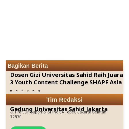
Bagikan Berita
Dosen Gizi Universitas Sahid Raih Juara
3 Youth Content Challenge SHAPE Asia
Tim Redaksi
Gedung Universitas Sahid Jakarta
Jl. Prof. Dr. Supomo, SH No.84 Tebet, Jakarta Selatan
12870.