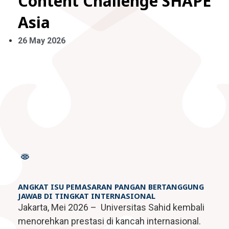
Content Challenge SHAPE
Fakultas Teknologi Pangan & Kesehatan
Asia
Teknik Lingkungan
CETAK KTM
INFO AKADEMIK
Teknologi Pangan
Sekolah Pascasarjana
26 May 2026
Gizi
Doktoral Ilmu Komunikasi
ALUMNI
MBKM
Magister Ilmu Komunikasi
daftar@usahid.ac.id
Magister Manajemen
humas@usahid.ac.id
Mon - Fri: 9:00 - 18:30
Magister Hukum
Magister Manajemen Lingkungan
USAHID
Jadi
People
ANGKAT ISU PEMASARAN PANGAN BERTANGGUNG
JAWAB DI TINGKAT INTERNASIONAL
Jakarta, Mei 2026 – Universitas Sahid kembali
menorehkan prestasi di kancah internasional.