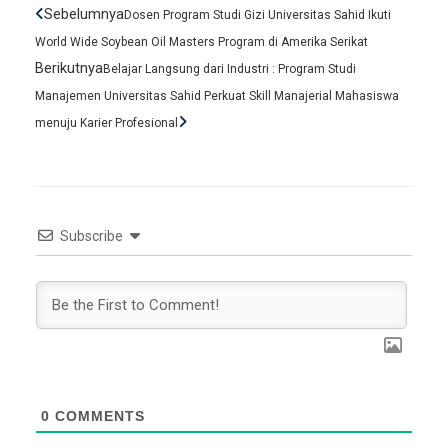
Prev
Next
Sebelumnya
Dosen Program Studi Gizi Universitas Sahid Ikuti
World Wide Soybean Oil Masters Program di Amerika Serikat
Berikutnya
Belajar Langsung dari Industri : Program Studi
Manajemen Universitas Sahid Perkuat Skill Manajerial Mahasiswa
menuju Karier Profesional
Subscribe
0
COMMENTS