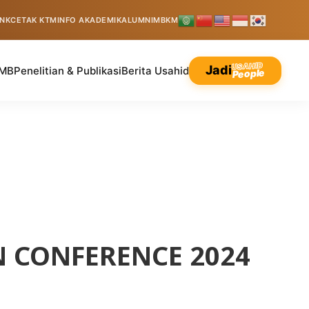
INK
CETAK KTM
INFO AKADEMIK
ALUMNI
MBKM
USAHID
Jadi
MB
Penelitian & Publikasi
Berita Usahid
People
N CONFERENCE 2024