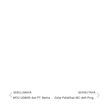
SEBELUMNYA
BERIKUTNYA
Prev
Nex
MOU USAHID dan PT. Awina Sinergi International: Perkuat Kolaborasi Pendidikan dan Industri
Gelar Pelatihan MC oleh Program Studi DIII Broadcasting Universitas Sahid Jakarta dan SMK N 1 Jakarta