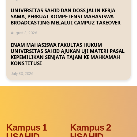
UNIVERSITAS SAHID DAN DOSS JALIN KERJA
SAMA, PERKUAT KOMPETENSI MAHASISWA
BROADCASTING MELALUI CAMPUZ TAKEOVER
August 3, 2026
ENAM MAHASISWA FAKULTAS HUKUM
UNIVERSITAS SAHID AJUKAN UJI MATERI PASAL
KEPEMILIKAN SENJATA TAJAM KE MAHKAMAH
KONSTITUSI
July 30, 2026
Kampus 1
Kampus 2
USAHID
USAHID