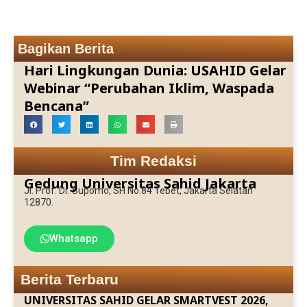
Bagikan Berita
Hari Lingkungan Dunia: USAHID Gelar
Webinar “Perubahan Iklim, Waspada
Bencana”
Tim Redaksi
Gedung Universitas Sahid Jakarta
Jl. Prof. Dr. Supomo, SH No.84 Tebet, Jakarta Selatan
12870.
Whatsapp
Berita Terbaru
UNIVERSITAS SAHID GELAR SMARTVEST 2026,