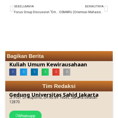
SEBELUMNYA
BERIKUTNYA
Prev
Nex
Focus Group Discussion "Employee Engagement"
OSMARU (Orientasi Mahasiswa Baru) Usahid Jakarta Tahun Akademik 2017/2018
Bagikan Berita
Kuliah Umum Kewirausahaan
Tim Redaksi
Gedung Universitas Sahid Jakarta
Jl. Prof. Dr. Supomo, SH No.84 Tebet, Jakarta Selatan
12870.
Whatsapp