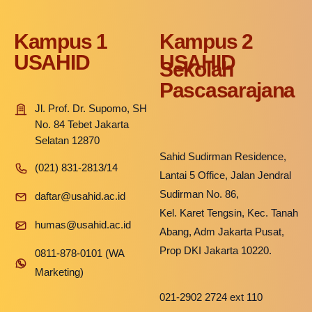
Kampus 1
Kampus 2
USAHID
USAHID
Sekolah
Pascasarajana
Jl. Prof. Dr. Supomo, SH
No. 84 Tebet Jakarta
Selatan 12870
Sahid Sudirman Residence,
(021) 831-2813/14
Lantai 5 Office, Jalan Jendral
Sudirman No. 86,
daftar@usahid.ac.id
Kel. Karet Tengsin, Kec. Tanah
humas@usahid.ac.id
Abang, Adm Jakarta Pusat,
Prop DKI Jakarta 10220.
0811-878-0101 (WA
Marketing)
021-2902 2724 ext 110