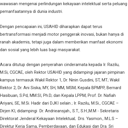
wawasan mengenai perlindungan kekayaan intelektual serta peluang
pemanfaatannya di dunia industri.
Dengan pencapaian ini, USAHID diharapkan dapat terus
bertransformasi menjadi motor penggerak inovasi, bukan hanya di
ranah akademis, tetapi juga dalam memberikan manfaat ekonomi
dan sosial yang lebih luas bagi masyarakat.
Acara ditutup dengan penyerahan cinderamata kepada Ir. Razilu,
M.Si, CGCAE, oleh Rektor USAHID yang didampingi jajaran pimpinan
kampus termasuk Wakil Rektor 1, Dr. Ninin Gusdini, ST, MT; Wakil
Rektor 2, Dr. Ani Siska, MY, SH, MM, MSM; Kepala BPMPP, Bernard
Hasibuan, S.Pd, MM.SI, Ph.D; dan Kepala LPPM, Prof. Dr. Nafiah
Ariyani, SE, M.Si. Hadir dari DJKI selain ; Ir. Razilu, M.Si., CGCAE –
Dirjen KI, didampingi Dr. Andrieansjah., S.T., S.H.,M.M ⁠- Sekretaris
Direktorat Jenderal Kekayaan Intelektual; Drs. Yasmon., M.L.S –
Direktur Kerja Sama, Pemberdayaan, dan Edukasi dan Dra. Sri