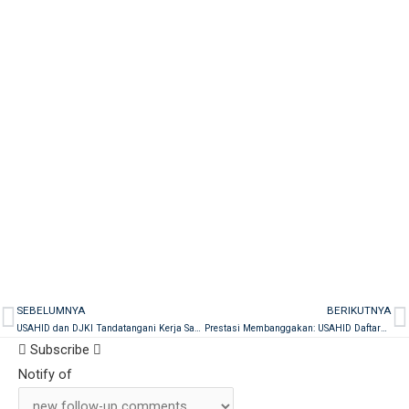
SEBELUMNYA
BERIKUTNYA
Prev
N
USAHID dan DJKI Tandatangani Kerja Sama Strategis Perkuat Inovasi dan Perlindungan Kekayaan Intelektual
Prestasi Membanggakan: USAHID Daftarkan 100 HAKI, Dirjen DJKI Sampaikan Apresiasi
Subscribe
Notify of