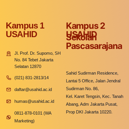
Kampus 2
Kampus 1
USAHID
USAHID
Sekolah
Pascasarajana
Jl. Prof. Dr. Supomo, SH
No. 84 Tebet Jakarta
Selatan 12870
Sahid Sudirman Residence,
(021) 831-2813/14
Lantai 5 Office, Jalan Jendral
Sudirman No. 86,
daftar@usahid.ac.id
Kel. Karet Tengsin, Kec. Tanah
humas@usahid.ac.id
Abang, Adm Jakarta Pusat,
Prop DKI Jakarta 10220.
0811-878-0101 (WA
Marketing)