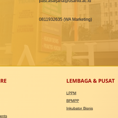
pascasarjana@usahid.ac.id
0811932635 (WA Marketing)
RE
LEMBAGA & PUSAT
LPPM
BPMPP
Inkubator Bisnis
ents