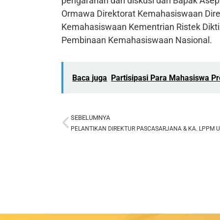
pengarahan dan diskusi dari Bapak Ase
Ormawa Direktorat Kemahasiswaan Dire
Kemahasiswaan Kementrian Ristek Dikt
Pembinaan Kemahasiswaan Nasional.
Baca juga
Partisipasi Para Mahasiswa P
SEBELUMNYA
Prev