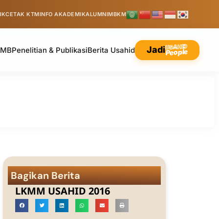
NK
CETAK KTM
INFO AKADEMIK
ALUMNI
MBKM
USAHID
Jadi
PMB
Penelitian & Publikasi
Berita Usahid
People
Bagikan Berita
LKMM USAHID 2016