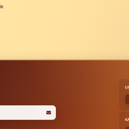
ip
U
K