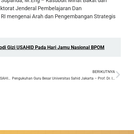
p Supanda, M.Eng – Kasubdit Minat Bakat dan
ktorat Jenderal Pembelajaran Dan
i RI mengenai Arah dan Pengembangan Strategis
rodi Gizi USAHID Pada Hari Jamu Nasional BPOM
BERIKUTNYA
Next
PELANTIKAN DIREKTUR PASCASARJANA & KA. LPPM USAHID DAN DISKUSI HARI PENDIDIKAN NASIONAL
Pengukuhan Guru Besar Universitas Sahid Jakarta – Prof. Dr. Ir. H. Kholil, M.Kom