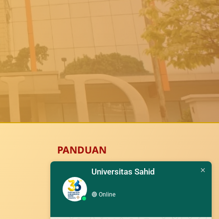
PANDUAN
Universitas Sahid
Pedoman K3
🟢
Online