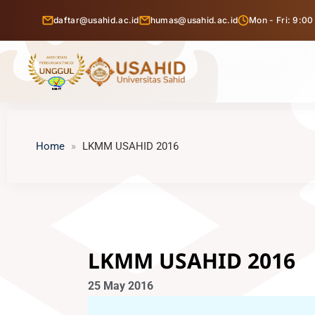
Skip
daftar@usahid.ac.id
humas@usahid.ac.id
Mon - Fri: 9:00
to
content
Tentang USAHID
Home
LKMM USAHID 2016
Profil USAHID
Program Studi
Bagan & Struktur Organisasi
Fakultas Ekonomi dan Bisnis
Pendaftaran Mahasiswa Baru
Pimpinan Universitas
Manajemen
Fakultas Hukum
Penelitian & Publikasi
Manajemen Universitas
LKMM USAHID 2016
Akuntansi
Ilmu Hukum
Fakultas Ilmu Komunikasi
Berita Usahid
BPMPP Usahid
Pariwisata
25 May 2016
D-III Broadcasting (Penyiaran)
Fakultas Teknik