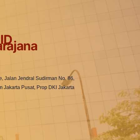
ID
rajana
e, Jalan Jendral Sudirman No. 86,
m Jakarta Pusat, Prop DKI Jakarta