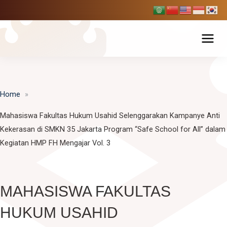
Skip
to
content
Tentang USAHID
Home
Profil USAHID
Program Studi
Mahasiswa Fakultas Hukum Usahid Selenggarakan Kampanye Anti
Bagan & Struktur Organisasi
Fakultas Ekonomi dan Bisnis
Pendaftaran Mahasiswa Baru
Kekerasan di SMKN 35 Jakarta Program “Safe School for All” dalam
Pimpinan Universitas
Kegiatan HMP FH Mengajar Vol. 3
Manajemen
Fakultas Hukum
Penelitian & Publikasi
Manajemen Universitas
Akuntansi
Ilmu Hukum
Fakultas Ilmu Komunikasi
BPMPP Usahid
Berita Usahid
MAHASISWA FAKULTAS
Pariwisata
D-III Broadcasting (Penyiaran)
Fakultas Teknik
HUKUM USAHID
Ilmu Komunikasi
SIAKAD
EDLINK
Teknik Industri