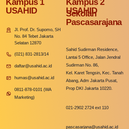
Kampus 1
Kampus 2
USAHID
USAHID
Sekolah
Pascasarajana
Jl. Prof. Dr. Supomo, SH
No. 84 Tebet Jakarta
Selatan 12870
Sahid Sudirman Residence,
(021) 831-2813/14
Lantai 5 Office, Jalan Jendral
Sudirman No. 86,
daftar@usahid.ac.id
Kel. Karet Tengsin, Kec. Tanah
humas@usahid.ac.id
Abang, Adm Jakarta Pusat,
Prop DKI Jakarta 10220.
0811-878-0101 (WA
Marketing)
021-2902 2724 ext 110
pascasarjana@usahid.ac.id