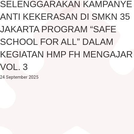
SELENGGARAKAN KAMPANYE
Fakultas Teknologi Pangan & Kesehatan
Teknik Lingkungan
ANTI KEKERASAN DI SMKN 35
CETAK KTM
INFO AKADEMIK
Teknologi Pangan
Sekolah Pascasarjana
JAKARTA PROGRAM “SAFE
Gizi
Doktoral Ilmu Komunikasi
ALUMNI
MBKM
SCHOOL FOR ALL” DALAM
Magister Ilmu Komunikasi
KEGIATAN HMP FH MENGAJAR
daftar@usahid.ac.id
Magister Manajemen
humas@usahid.ac.id
VOL. 3
Mon - Fri: 9:00 - 18:30
Magister Hukum
24 September 2025
Magister Manajemen Lingkungan
USAHID
Jadi
People