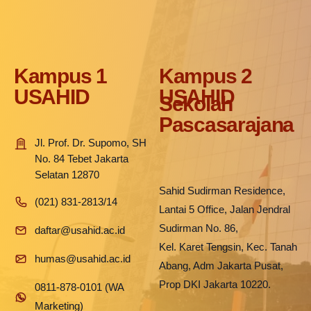
Kampus 1
Kampus 2
USAHID
USAHID
Sekolah
Pascasarajana
Jl. Prof. Dr. Supomo, SH
No. 84 Tebet Jakarta
Selatan 12870
Sahid Sudirman Residence,
(021) 831-2813/14
Lantai 5 Office, Jalan Jendral
Sudirman No. 86,
daftar@usahid.ac.id
Kel. Karet Tengsin, Kec. Tanah
humas@usahid.ac.id
Abang, Adm Jakarta Pusat,
Prop DKI Jakarta 10220.
0811-878-0101 (WA
Marketing)