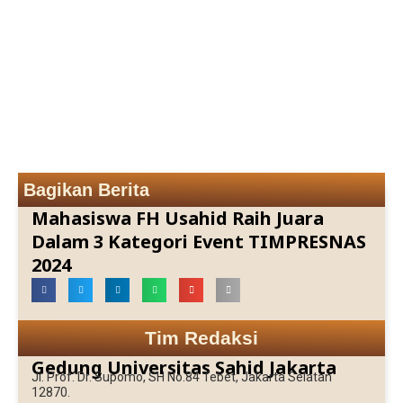
Bagikan Berita
Mahasiswa FH Usahid Raih Juara
Dalam 3 Kategori Event TIMPRESNAS
2024
Tim Redaksi
Gedung Universitas Sahid Jakarta
Jl. Prof. Dr. Supomo, SH No.84 Tebet, Jakarta Selatan
12870.