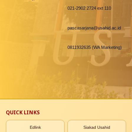
021-2902 2724 ext 110
pascasarjana@usahid.ac.id
0811932635 (WA Marketing)
QUICK LINKS
Edlink
Siakad Usahid