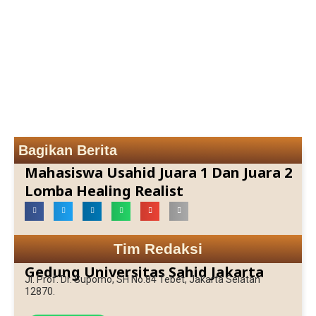
Bagikan Berita
Mahasiswa Usahid Juara 1 Dan Juara 2
Lomba Healing Realist
Tim Redaksi
Gedung Universitas Sahid Jakarta
Jl. Prof. Dr. Supomo, SH No.84 Tebet, Jakarta Selatan
12870.