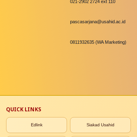
021-2902 2724 ext 110
pascasarjana@usahid.ac.id
0811932635 (WA Marketing)
QUICK LINKS
Edlink
Siakad Usahid