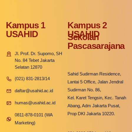
Kampus 1
Kampus 2
USAHID
USAHID
Sekolah
Pascasarajana
Jl. Prof. Dr. Supomo, SH
No. 84 Tebet Jakarta
Selatan 12870
Sahid Sudirman Residence,
(021) 831-2813/14
Lantai 5 Office, Jalan Jendral
Sudirman No. 86,
daftar@usahid.ac.id
Kel. Karet Tengsin, Kec. Tanah
humas@usahid.ac.id
Abang, Adm Jakarta Pusat,
Prop DKI Jakarta 10220.
0811-878-0101 (WA
Marketing)