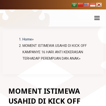
Skip
to
content
Tentang USAHID
Home
MOMENT ISTIMEWA USAHID DI KICK OFF
Profil USAHID
Program Studi
KAMPANYE 16 HARI ANTI KEKERASAN
Bagan & Struktur Organisasi
Fakultas Ekonomi dan Bisnis
TERHADAP PEREMPUAN DAN ANAK
Pendaftaran Mahasiswa Baru
Pimpinan Universitas
Manajemen
Fakultas Hukum
Penelitian & Publikasi
Manajemen Universitas
Akuntansi
Ilmu Hukum
Fakultas Ilmu Komunikasi
Berita Usahid
BPMPP Usahid
Pariwisata
MOMENT ISTIMEWA
D-III Broadcasting (Penyiaran)
Fakultas Teknik
USAHID DI KICK OFF
Ilmu Komunikasi
SIAKAD
EDLINK
Teknik Industri