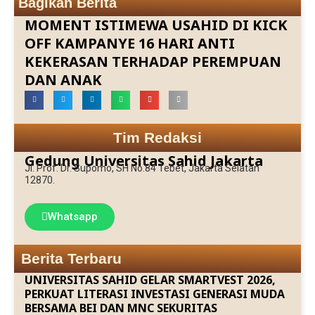
Bagikan Berita
MOMENT ISTIMEWA USAHID DI KICK
OFF KAMPANYE 16 HARI ANTI
KEKERASAN TERHADAP PEREMPUAN
DAN ANAK
Tim Redaksi
Gedung Universitas Sahid Jakarta
Jl. Prof. Dr. Supomo, SH No.84 Tebet, Jakarta Selatan
12870.
Whatsapp
Berita Terbaru
UNIVERSITAS SAHID GELAR SMARTVEST 2026,
PERKUAT LITERASI INVESTASI GENERASI MUDA
BERSAMA BEI DAN MNC SEKURITAS