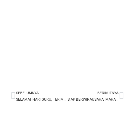
SEBELUMNYA
BERIKUTNYA
Prev
Nex
SELAMAT HARI GURU, TERIMA KASIH GURU SUDAH MENGAJAR DENGAN HATI
SIAP BERWIRAUSAHA, MAHASISWA USAHID CIPTAKAN KOREAN GARLIC BREAD DARI TEPUNG TULANG IKAN LELE DAN DAUN KELOR