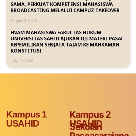
SAMA, PERKUAT KOMPETENSI MAHASISWA
BROADCASTING MELALUI CAMPUZ TAKEOVER
August 3, 2026
ENAM MAHASISWA FAKULTAS HUKUM
UNIVERSITAS SAHID AJUKAN UJI MATERI PASAL
KEPEMILIKAN SENJATA TAJAM KE MAHKAMAH
KONSTITUSI
July 30, 2026
Kampus 2
Kampus 1
USAHID
USAHID
Sekolah
Pascasarajana