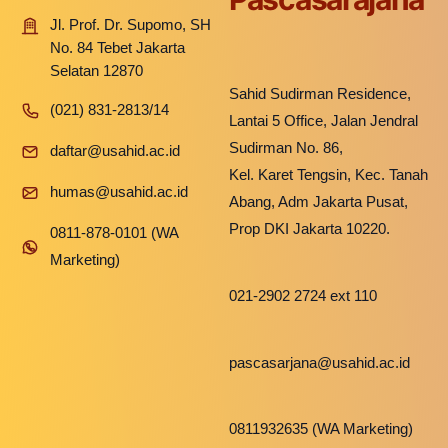
Jl. Prof. Dr. Supomo, SH
No. 84 Tebet Jakarta
Selatan 12870
Sahid Sudirman Residence,
(021) 831-2813/14
Lantai 5 Office, Jalan Jendral
Sudirman No. 86,
daftar@usahid.ac.id
Kel. Karet Tengsin, Kec. Tanah
humas@usahid.ac.id
Abang, Adm Jakarta Pusat,
Prop DKI Jakarta 10220.
0811-878-0101 (WA
Marketing)
021-2902 2724 ext 110
pascasarjana@usahid.ac.id
0811932635 (WA Marketing)