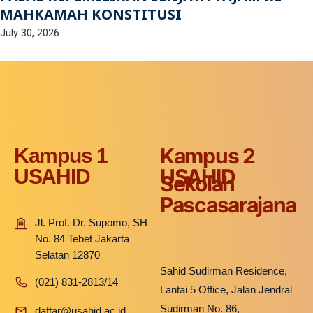
MAHKAMAH KONSTITUSI
July 30, 2026
Kampus 2
Kampus 1
USAHID
USAHID
Sekolah
Pascasarajana
Jl. Prof. Dr. Supomo, SH
No. 84 Tebet Jakarta
Selatan 12870
Sahid Sudirman Residence,
(021) 831-2813/14
Lantai 5 Office, Jalan Jendral
Sudirman No. 86,
daftar@usahid.ac.id