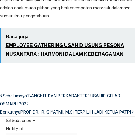
adalah anak muda pilihan yang berkesempatan mereguk dalamnya
sumur ilmu pengetahuan.
Baca juga
EMPLOYEE GATHERING USAHID USUNG PESONA
NUSANTARA : HARMONI DALAM KEBERAGAMAN
Prev
Sebelumnya
“BANGKIT DAN BERKARAKTER” USAHID GELAR
OSMARU 2022
Berikutnya
PROF. DR. IR. GIYATMI, M.Si TERPILIH JADI KETUA PATPI
Subscribe
Notify of