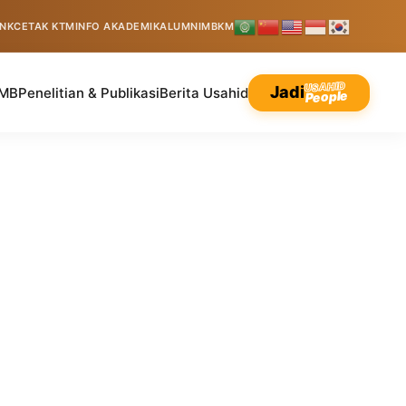
INK
CETAK KTM
INFO AKADEMIK
ALUMNI
MBKM
USAHID
Jadi
MB
Penelitian & Publikasi
Berita Usahid
People