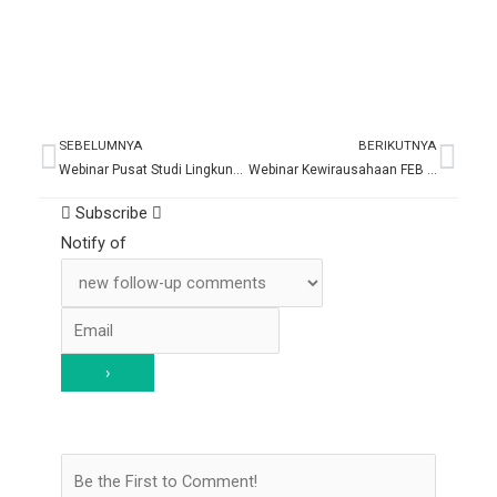
SEBELUMNYA
BERIKUTNYA
Prev
Nex
Webinar Pusat Studi Lingkungan & Industri – PSLI Usahid Jakarta
Webinar Kewirausahaan FEB Usahid
Subscribe
Notify of