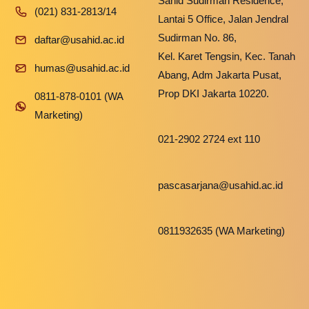
Sahid Sudirman Residence,
(021) 831-2813/14
Lantai 5 Office, Jalan Jendral
Sudirman No. 86,
daftar@usahid.ac.id
Kel. Karet Tengsin, Kec. Tanah
humas@usahid.ac.id
Abang, Adm Jakarta Pusat,
Prop DKI Jakarta 10220.
0811-878-0101 (WA
Marketing)
021-2902 2724 ext 110
pascasarjana@usahid.ac.id
0811932635 (WA Marketing)