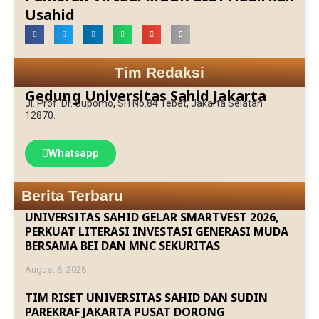
Usahid
Tim Redaksi
Gedung Universitas Sahid Jakarta
Jl. Prof. Dr. Supomo, SH No.84 Tebet, Jakarta Selatan
12870.
Whatsapp
Berita Terbaru
UNIVERSITAS SAHID GELAR SMARTVEST 2026,
PERKUAT LITERASI INVESTASI GENERASI MUDA
BERSAMA BEI DAN MNC SEKURITAS
August 6, 2026
TIM RISET UNIVERSITAS SAHID DAN SUDIN
PAREKRAF JAKARTA PUSAT DORONG