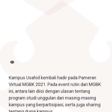
Fakultas Teknologi Pangan & Kesehatan
Teknik Lingkungan
CETAK KTM
INFO AKADEMIK
Teknologi Pangan
Sekolah Pascasarjana
Gizi
Doktoral Ilmu Komunikasi
ALUMNI
MBKM
Magister Ilmu Komunikasi
daftar@usahid.ac.id
Magister Manajemen
humas@usahid.ac.id
Mon - Fri: 9:00 - 18:30
Magister Hukum
Magister Manajemen Lingkungan
USAHID
Jadi
People
Kampus Usahid kembali hadir pada Pameran
Virtual MGBK 2021. Pada event rutin dari MGBK
ini, antara lain diisi dengan ulasan tentang
program studi unggulan dari masing-masing
kampus yang berpartisipasi, serta juga sharing
tentang dunia kampus.