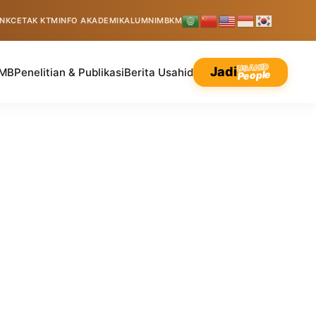
INK
CETAK KTM
INFO AKADEMIK
ALUMNI
MBKM
USAHID
Jadi
MB
Penelitian & Publikasi
Berita Usahid
People