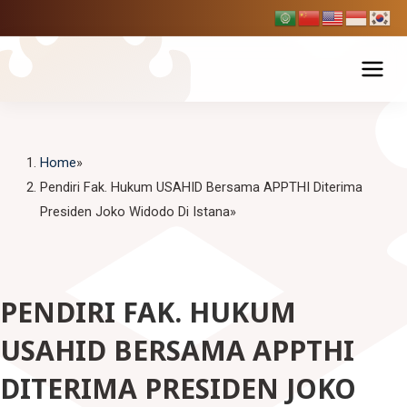
Skip
to
content
Tentang USAHID
Home
Profil USAHID
Program Studi
Pendiri Fak. Hukum USAHID Bersama APPTHI Diterima
Presiden Joko Widodo Di Istana
Bagan & Struktur Organisasi
Fakultas Ekonomi dan Bisnis
Pendaftaran Mahasiswa Baru
Pimpinan Universitas
Manajemen
Fakultas Hukum
Penelitian & Publikasi
Manajemen Universitas
Akuntansi
PENDIRI FAK. HUKUM
Ilmu Hukum
Fakultas Ilmu Komunikasi
Berita Usahid
BPMPP Usahid
Pariwisata
USAHID BERSAMA APPTHI
D-III Broadcasting (Penyiaran)
Fakultas Teknik
DITERIMA PRESIDEN JOKO
Ilmu Komunikasi
SIAKAD
EDLINK
Teknik Industri