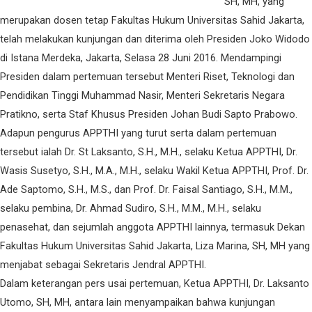
SH, MH, yang
merupakan dosen tetap Fakultas Hukum Universitas Sahid Jakarta,
telah melakukan kunjungan dan diterima oleh Presiden Joko Widodo
di Istana Merdeka, Jakarta, Selasa 28 Juni 2016. Mendampingi
Presiden dalam pertemuan tersebut Menteri Riset, Teknologi dan
Pendidikan Tinggi Muhammad Nasir, Menteri Sekretaris Negara
Pratikno, serta Staf Khusus Presiden Johan Budi Sapto Prabowo.
Adapun pengurus APPTHI yang turut serta dalam pertemuan
tersebut ialah Dr. St Laksanto, S.H., M.H., selaku Ketua APPTHI, Dr.
Wasis Susetyo, S.H., M.A., M.H., selaku Wakil Ketua APPTHI, Prof. Dr.
Ade Saptomo, S.H., M.S., dan Prof. Dr. Faisal Santiago, S.H., M.M.,
selaku pembina, Dr. Ahmad Sudiro, S.H., M.M., M.H., selaku
penasehat, dan sejumlah anggota APPTHI lainnya, termasuk Dekan
Fakultas Hukum Universitas Sahid Jakarta, Liza Marina, SH, MH yang
menjabat sebagai Sekretaris Jendral APPTHI.
Dalam keterangan pers usai pertemuan, Ketua APPTHI, Dr. Laksanto
Utomo, SH, MH, antara lain menyampaikan bahwa kunjungan