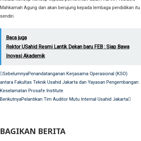
Mahkamah Agung dan akan berujung kepada lembaga pendidikan itu
sendiri.
Baca juga
Rektor USahid Resmi Lantik Dekan baru FEB : Siap Bawa
Inovasi Akademik
Prev
Next
Sebelumnya
Penandatanganan Kerjasama Operasional (KSO)
antara Fakultas Teknik Usahid Jakarta dan Yayasan Pengembangan
Keselamatan Prosafe Institute
Berikutnya
Pelantikan Tim Auditor Mutu Internal Usahid Jakarta
BAGIKAN BERITA