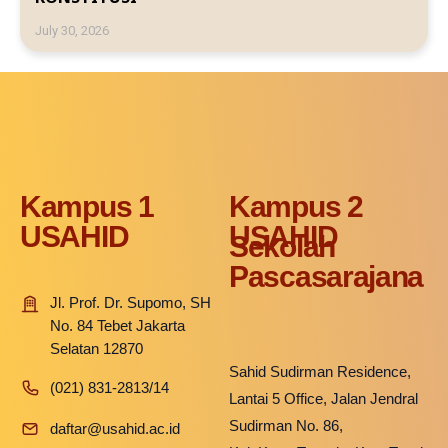
July 30, 2026
Kampus 1
Kampus 2
USAHID
USAHID
Sekolah
Pascasarajana
Jl. Prof. Dr. Supomo, SH
No. 84 Tebet Jakarta
Selatan 12870
Sahid Sudirman Residence,
(021) 831-2813/14
Lantai 5 Office, Jalan Jendral
Sudirman No. 86,
daftar@usahid.ac.id