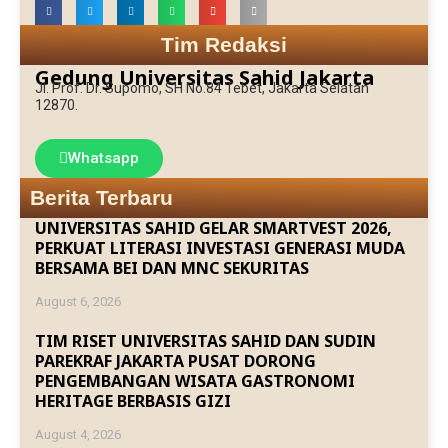
Tim Redaksi
Gedung Universitas Sahid Jakarta
Jl. Prof. Dr. Supomo, SH No.84 Tebet, Jakarta Selatan
12870.
Whatsapp
Berita Terbaru
UNIVERSITAS SAHID GELAR SMARTVEST 2026,
PERKUAT LITERASI INVESTASI GENERASI MUDA
BERSAMA BEI DAN MNC SEKURITAS
August 6, 2026
TIM RISET UNIVERSITAS SAHID DAN SUDIN
PAREKRAF JAKARTA PUSAT DORONG
PENGEMBANGAN WISATA GASTRONOMI
HERITAGE BERBASIS GIZI
August 4, 2026