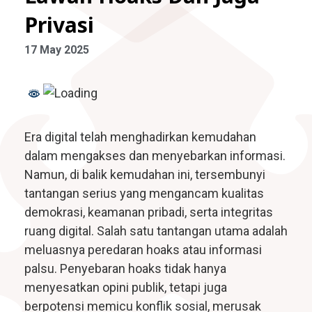
Fakultas Teknologi Pangan & Kesehatan
Privasi
Teknik Lingkungan
CETAK KTM
INFO AKADEMIK
Teknologi Pangan
Sekolah Pascasarjana
17 May 2025
Gizi
Doktoral Ilmu Komunikasi
ALUMNI
MBKM
Magister Ilmu Komunikasi
daftar@usahid.ac.id
Magister Manajemen
Era digital telah menghadirkan kemudahan
humas@usahid.ac.id
dalam mengakses dan menyebarkan informasi.
Mon - Fri: 9:00 - 18:30
Magister Hukum
Namun, di balik kemudahan ini, tersembunyi
Magister Manajemen Lingkungan
tantangan serius yang mengancam kualitas
USAHID
Jadi
demokrasi, keamanan pribadi, serta integritas
People
ruang digital. Salah satu tantangan utama adalah
meluasnya peredaran hoaks atau informasi
palsu. Penyebaran hoaks tidak hanya
menyesatkan opini publik, tetapi juga
berpotensi memicu konflik sosial, merusak