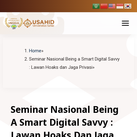
Skip
to
content
Tentang USAHID
Home
Seminar Nasional Being a Smart Digital Savvy
Profil USAHID
Program Studi
: Lawan Hoaks dan Jaga Privasi
Bagan & Struktur Organisasi
Fakultas Ekonomi dan Bisnis
Pendaftaran Mahasiswa Baru
Pimpinan Universitas
Manajemen
Fakultas Hukum
Penelitian & Publikasi
Manajemen Universitas
Akuntansi
Ilmu Hukum
Seminar Nasional Being
Fakultas Ilmu Komunikasi
BPMPP Usahid
Berita Usahid
Pariwisata
A Smart Digital Savvy :
D-III Broadcasting (Penyiaran)
Fakultas Teknik
Lawan Hoaks Dan Jaga
Ilmu Komunikasi
SIAKAD
EDLINK
Teknik Industri