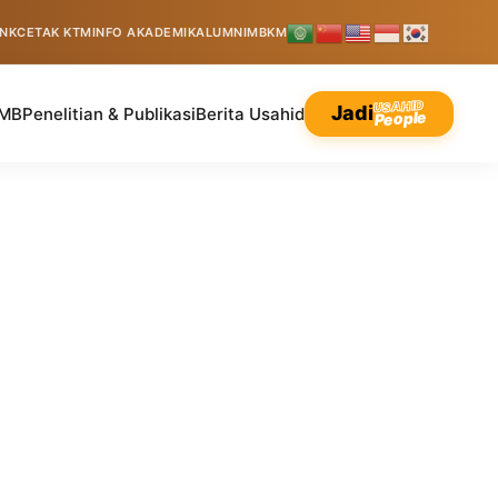
INK
CETAK KTM
INFO AKADEMIK
ALUMNI
MBKM
USAHID
Jadi
MB
Penelitian & Publikasi
Berita Usahid
People