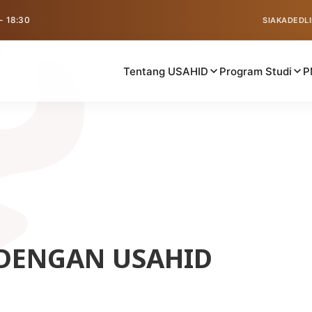
 - 18:30
SIAKAD
EDL
Tentang USAHID
Program Studi
P
 DENGAN USAHID