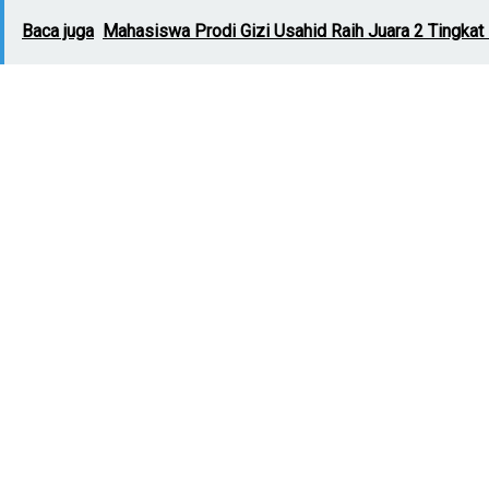
Baca juga
Mahasiswa Prodi Gizi Usahid Raih Juara 2 Tingk