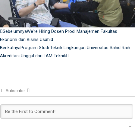
Prev
Next
Sebelumnya
We’re Hiring Dosen Prodi Manajemen Fakultas
Ekonomi dan Bisnis Usahid
Berikutnya
Program Studi Teknik Lingkungan Universitas Sahid Raih
Akreditasi Unggul dari LAM Teknik
Subscribe