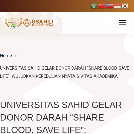
Skip
to
content
Tentang USAHID
Home
Profil USAHID
Program Studi
UNIVERSITAS SAHID GELAR DONOR DARAH “SHARE BLOOD, SAVE
Bagan & Struktur Organisasi
Fakultas Ekonomi dan Bisnis
Pendaftaran Mahasiswa Baru
LIFE”: WUJUDKAN KEPEDULIAN NYATA SIVITAS AKADEMIKA
Pimpinan Universitas
Manajemen
Fakultas Hukum
Penelitian & Publikasi
Manajemen Universitas
Akuntansi
Ilmu Hukum
UNIVERSITAS SAHID GELAR
Fakultas Ilmu Komunikasi
BPMPP Usahid
Berita Usahid
Pariwisata
DONOR DARAH “SHARE
D-III Broadcasting (Penyiaran)
Fakultas Teknik
BLOOD, SAVE LIFE”:
Ilmu Komunikasi
SIAKAD
EDLINK
Teknik Industri