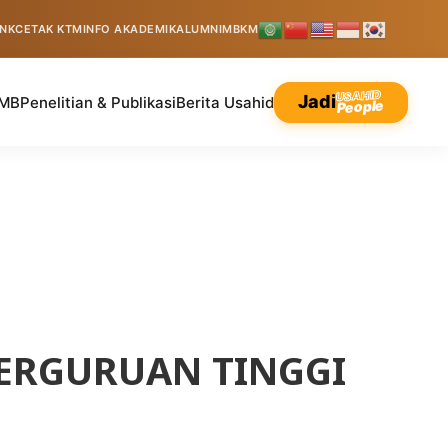
INK
CETAK KTM
INFO AKADEMIK
ALUMNI
MBKM
USAHID
Jadi
MB
Penelitian & Publikasi
Berita Usahid
People
PERGURUAN TINGGI