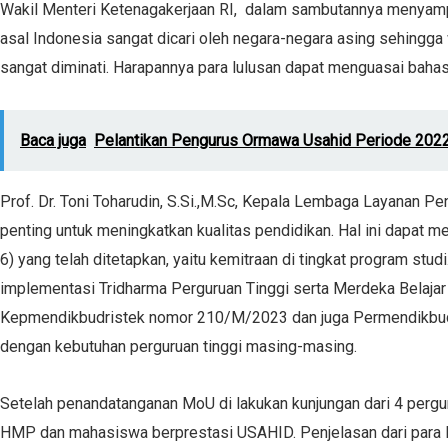
Wakil Menteri Ketenagakerjaan RI, dalam sambutannya menyampa
asal Indonesia sangat dicari oleh negara-negara asing sehingg
sangat diminati. Harapannya para lulusan dapat menguasai bah
Baca juga
Pelantikan Pengurus Ormawa Usahid Periode 2022
Prof. Dr. Toni Toharudin, S.Si.,M.Sc, Kepala Lembaga Layanan Pe
penting untuk meningkatkan kualitas pendidikan. Hal ini dapat
6) yang telah ditetapkan, yaitu kemitraan di tingkat program stu
implementasi Tridharma Perguruan Tinggi serta Merdeka Belaj
Kepmendikbudristek nomor 210/M/2023 dan juga Permendikbudrist
dengan kebutuhan perguruan tinggi masing-masing.
Setelah penandatanganan MoU di lakukan kunjungan dari 4 perg
HMP dan mahasiswa berprestasi USAHID. Penjelasan dari para R