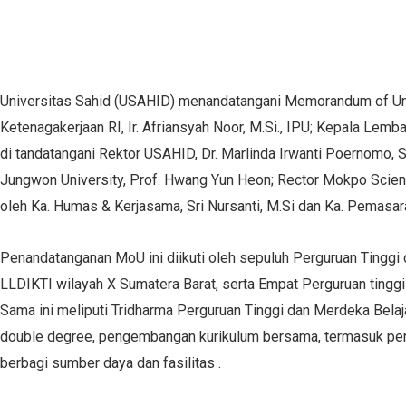
Universitas Sahid (USAHID) menandatangani Memorandum of Unde
Ketenagakerjaan RI, Ir. Afriansyah Noor, M.Si., IPU; Kepala Lemb
di tandatangani Rektor USAHID, Dr. Marlinda Irwanti Poernomo, S
Jungwon University, Prof. Hwang Yun Heon; Rector Mokpo Science
oleh Ka. Humas & Kerjasama, Sri Nursanti, M.Si dan Ka. Pemasar
Penandatanganan MoU ini diikuti oleh sepuluh Perguruan Tinggi d
LLDIKTI wilayah X Sumatera Barat, serta Empat Perguruan tinggi 
Sama ini meliputi Tridharma Perguruan Tinggi dan Merdeka Bel
double degree, pengembangan kurikulum bersama, termasuk pere
berbagi sumber daya dan fasilitas .