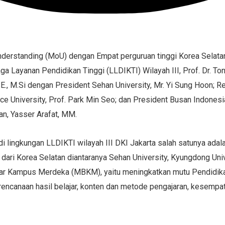
rstanding (MoU) dengan Empat perguruan tinggi Korea Selatan,
aga Layanan Pendidikan Tinggi (LLDIKTI) Wilayah III, Prof. Dr. T
E., M.Si dengan President Sehan University, Mr. Yi Sung Hoon; R
 University, Prof. Park Min Seo; dan President Busan Indonesia 
an, Yasser Arafat, MM.
i lingkungan LLDIKTI wilayah III DKI Jakarta salah satunya adala
dari Korea Selatan diantaranya Sehan University, Kyungdong Univ
ajar Kampus Merdeka (MBKM), yaitu meningkatkan mutu Pendidik
ncanaan hasil belajar, konten dan metode pengajaran, kesempa