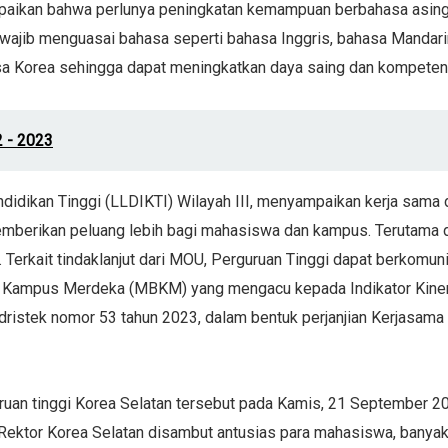
ikan bahwa perlunya peningkatan kemampuan berbahasa asing unt
a wajib menguasai bahasa seperti bahasa Inggris, bahasa Mandar
asa Korea sehingga dapat meningkatkan daya saing dan kompeten
 - 2023
ndidikan Tinggi (LLDIKTI) Wilayah III, menyampaikan kerja sama 
 memberikan peluang lebih bagi mahasiswa dan kampus. Terutama
di. Terkait tindaklanjut dari MOU, Perguruan Tinggi dapat berkom
ar Kampus Merdeka (MBKM) yang mengacu kepada Indikator Kiner
ek nomor 53 tahun 2023, dalam bentuk perjanjian Kerjasama di 
uruan tinggi Korea Selatan tersebut pada Kamis, 21 September 
ektor Korea Selatan disambut antusias para mahasiswa, banyak 