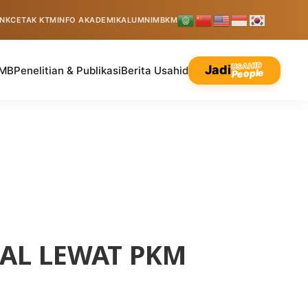
INK
CETAK KTM
INFO AKADEMIK
ALUMNI
MBKM
USAHID
Jadi
MB
Penelitian & Publikasi
Berita Usahid
People
IAL LEWAT PKM