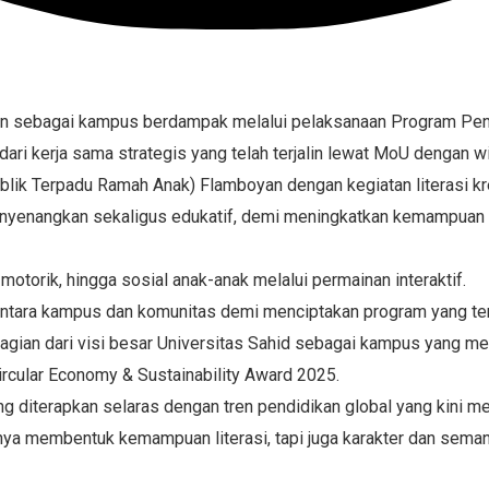
eran sebagai kampus berdampak melalui pelaksanaan Program Pe
ri kerja sama strategis yang telah terjalin lewat MoU dengan wi
ik Terpadu Ramah Anak) Flamboyan dengan kegiatan literasi kre
enangkan sekaligus edukatif, demi meningkatkan kemampuan lit
otorik, hingga sosial anak-anak melalui permainan interaktif.
antara kampus dan komunitas demi menciptakan program yang te
an dari visi besar Universitas Sahid sebagai kampus yang membe
Circular Economy & Sustainability Award 2025.
diterapkan selaras dengan tren pendidikan global yang kini men
ya membentuk kemampuan literasi, tapi juga karakter dan semang