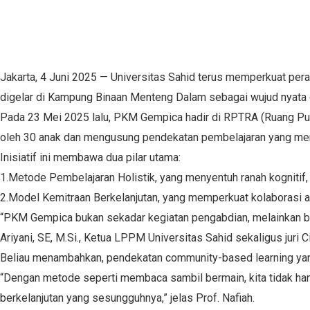
Jakarta, 4 Juni 2025 — Universitas Sahid terus memperkuat p
digelar di Kampung Binaan Menteng Dalam sebagai wujud nyata da
Pada 23 Mei 2025 lalu, PKM Gempica hadir di RPTRA (Ruang Publ
oleh 30 anak dan mengusung pendekatan pembelajaran yang meny
Inisiatif ini membawa dua pilar utama:
1.Metode Pembelajaran Holistik, yang menyentuh ranah kognitif, m
2.Model Kemitraan Berkelanjutan, yang memperkuat kolaborasi 
“PKM Gempica bukan sekadar kegiatan pengabdian, melainkan bagi
Ariyani, SE, M.Si., Ketua LPPM Universitas Sahid sekaligus juri 
Beliau menambahkan, pendekatan community-based learning yang 
“Dengan metode seperti membaca sambil bermain, kita tidak han
berkelanjutan yang sesungguhnya,” jelas Prof. Nafiah.