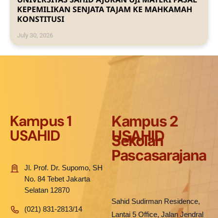
KEPEMILIKAN SENJATA TAJAM KE MAHKAMAH
KONSTITUSI
July 30, 2026
Kampus 1
Kampus 2
USAHID
USAHID
Sekolah
Pascasarajana
Jl. Prof. Dr. Supomo, SH
No. 84 Tebet Jakarta
Selatan 12870
Sahid Sudirman Residence,
(021) 831-2813/14
Lantai 5 Office, Jalan Jendral