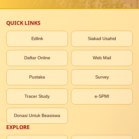
QUICK LINKS
Edlink
Siakad Usahid
Daftar Online
Web Mail
Pustaka
Survey
Tracer Study
e-SPMI
Donasi Untuk Beasiswa
EXPLORE