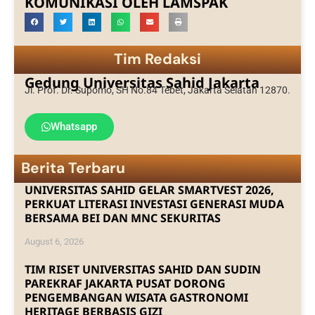
KOMUNIKASI OLEH LAMSPAK
Tim Redaksi
Gedung Universitas Sahid Jakarta
Jl. Prof. Dr. Supomo, SH No.84 Tebet, Jakarta Selatan 12870.
Whatsapp
Berita Terbaru
UNIVERSITAS SAHID GELAR SMARTVEST 2026,
PERKUAT LITERASI INVESTASI GENERASI MUDA
BERSAMA BEI DAN MNC SEKURITAS
August 6, 2026
TIM RISET UNIVERSITAS SAHID DAN SUDIN
PAREKRAF JAKARTA PUSAT DORONG
PENGEMBANGAN WISATA GASTRONOMI
HERITAGE BERBASIS GIZI