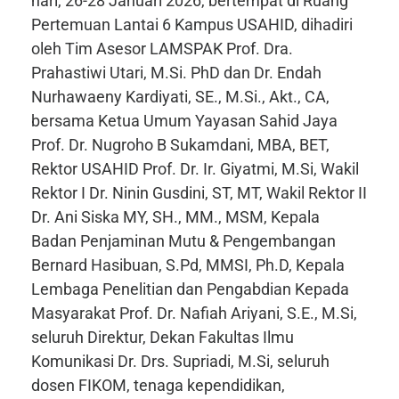
hari, 26-28 Januari 2026, bertempat di Ruang
Pertemuan Lantai 6 Kampus USAHID, dihadiri
oleh Tim Asesor LAMSPAK Prof. Dra.
Prahastiwi Utari, M.Si. PhD dan Dr. Endah
Nurhawaeny Kardiyati, SE., M.Si., Akt., CA,
bersama Ketua Umum Yayasan Sahid Jaya
Prof. Dr. Nugroho B Sukamdani, MBA, BET,
Rektor USAHID Prof. Dr. Ir. Giyatmi, M.Si, Wakil
Rektor I Dr. Ninin Gusdini, ST, MT, Wakil Rektor II
Dr. Ani Siska MY, SH., MM., MSM, Kepala
Badan Penjaminan Mutu & Pengembangan
Bernard Hasibuan, S.Pd, MMSI, Ph.D, Kepala
Lembaga Penelitian dan Pengabdian Kepada
Masyarakat Prof. Dr. Nafiah Ariyani, S.E., M.Si,
seluruh Direktur, Dekan Fakultas Ilmu
Komunikasi Dr. Drs. Supriadi, M.Si, seluruh
dosen FIKOM, tenaga kependidikan,